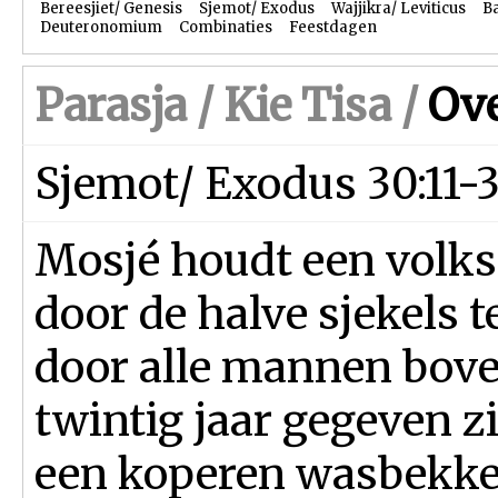
Bereesjiet/ Genesis
Sjemot/ Exodus
Wajjikra/ Leviticus
B
Deuteronomium
Combinaties
Feestdagen
Parasja /
Kie Tisa
/
Ove
Sjemot/ Exodus 30:11-
Mosjé houdt een volks
door de halve sjekels te
door alle mannen bove
twintig jaar gegeven z
een koperen wasbekke