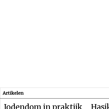
Beginpagina
Artikelen
Dossiers
Artikelen
Jodendom in praktijk
Hasj