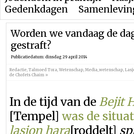
Gedenkdagen
Samenlevin
Worden we vandaag de dag 
gestraft?
Publicatiedatum: dinsdag 29 april 2014
Redactie
,
Talmoed Tora
,
Wetenschap
,
Media_wetenschap
,
Lasj
de Chofets Chaim
»
In de tijd van de
Bejit 
[Tempel]
was de situat
lasjon hara
[roddelt]
sp