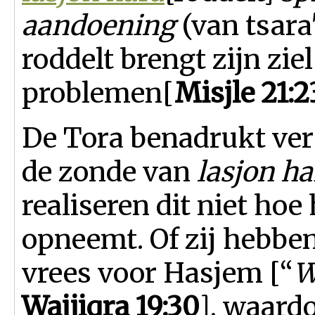
aandoening
(van tsara
roddelt brengt zijn ziel
problemen
[
Misjle 21:2
De Tora benadrukt ver
de zonde van
lasjon h
realiseren dit niet ho
opneemt. Of zij hebbe
vrees voor Hasjem [
“
W
Wajjiqra 19:30
], waardo