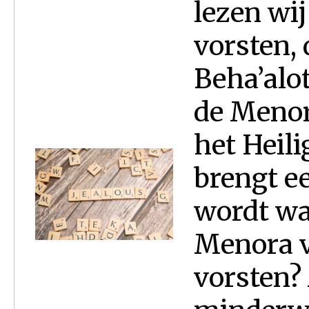
lezen wij
vorsten, 
Beha’alo
de Menora
het Heili
brengt e
wordt wa
Menora v
vorsten?