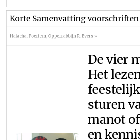
Korte Samenvatting voorschriften
Halacha
,
Poeriem
,
Opperrabbijn R. Evers
»
De vier m
Het lezen
feestelij
sturen v
manot of
en kenni