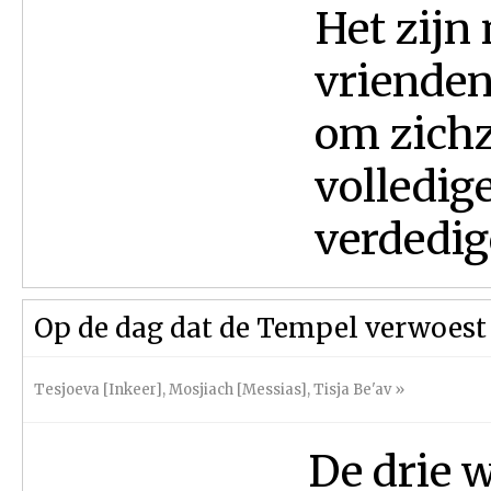
Het zijn
vrienden
om zichz
volledig
verdedige
Op de dag dat de Tempel verwoest
Tesjoeva [Inkeer]
,
Mosjiach [Messias]
,
Tisja Be'av
»
De drie 