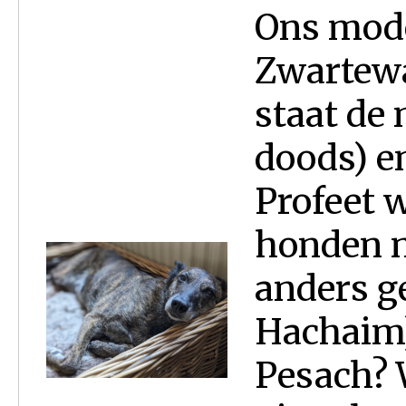
Ons mode
Zwartewa
staat de
doods) en
Profeet 
honden 
anders g
Hachaim)
Pesach? 