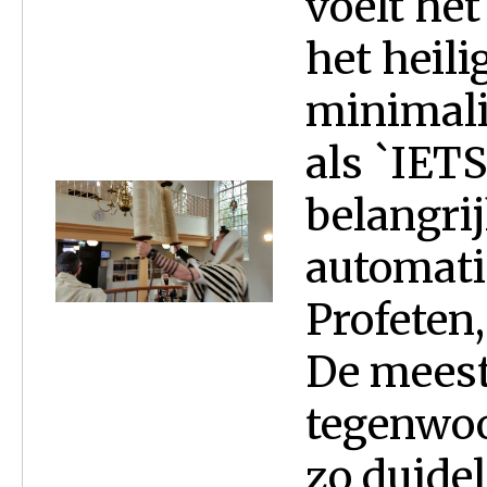
voelt het
het heili
minimali
als `IET
belangrij
automatis
Profeten
De meest
tegenwoo
zo duidel