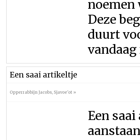
noemen w
Deze beg
duurt voo
vandaag m
Een saai artikeltje
Opperrabbijn Jacobs
,
Sjavoe'ot
»
Een saai 
aanstaand