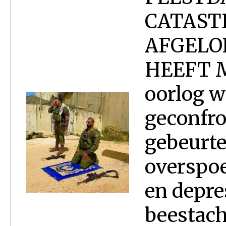
CATASTR
AFGELO
HEEFT M
oorlog 
geconfro
gebeurte
overspoe
en depre
beestach