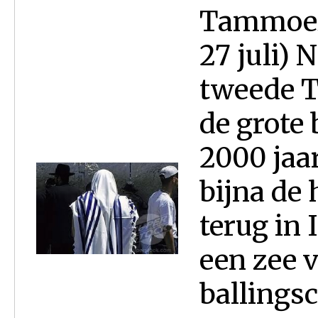
Tammoez 
27 juli) 
tweede T
de grote
2000 jaar
bijna de 
terug in 
een zee 
ballings