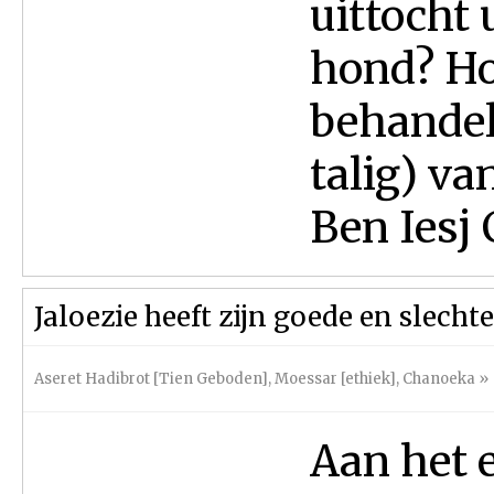
uittocht 
hond? Ho
behandel
talig) va
Ben Iesj 
Jaloezie heeft zijn goede en slecht
Aseret Hadibrot [Tien Geboden]
,
Moessar [ethiek]
,
Chanoeka
»
Aan het 