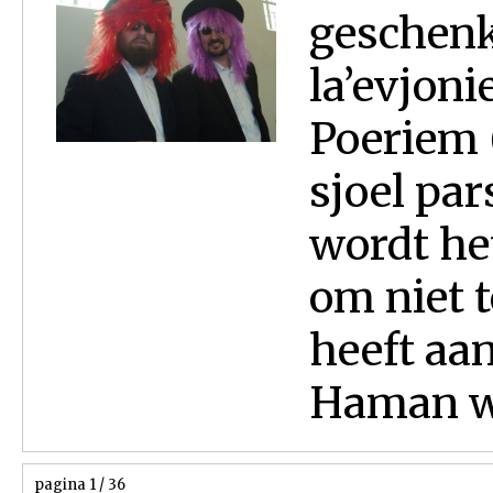
geschenk
la’evjoni
Poeriem 
sjoel par
wordt he
om niet 
heeft aa
Haman wa
pagina 1 / 36