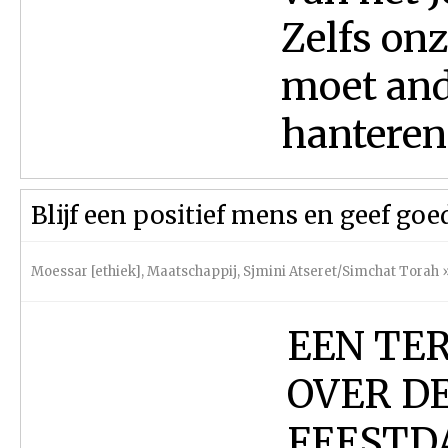
Zelfs onz
moet and
hanteren.
Blijf een positief mens en geef goe
Moessar [ethiek]
,
Maatschappij
,
Sjmini Atseret/Simchat Torah
EEN TE
OVER D
FEESTD