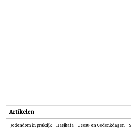
Beginpagina
Artikelen
Dossiers
Artikelen
Jodendom in praktijk
Hasjkafa
Feest- en Gedenkdagen