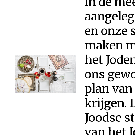
in de me
aangeleg
en onze s
maken me
het Jode
ons gewo
plan van
krijgen. 
Joodse st
van het 