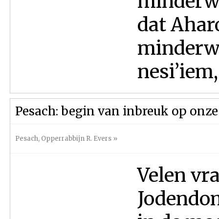
minderwa
dat Ahar
minderwa
nesi’iem,
Pesach: begin van inbreuk op onze
Pesach
,
Opperrabbijn R. Evers
»
Velen vr
Jodendom