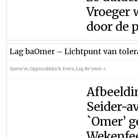
Vroeger 
door de p
Lag baOmer – Lichtpunt van tolera
Sjavoe'ot
,
Opperrabbijn R. Evers
,
Lag Be'omer
»
Afbeeldi
Seider-a
`Omer’ ge
Wekenfee