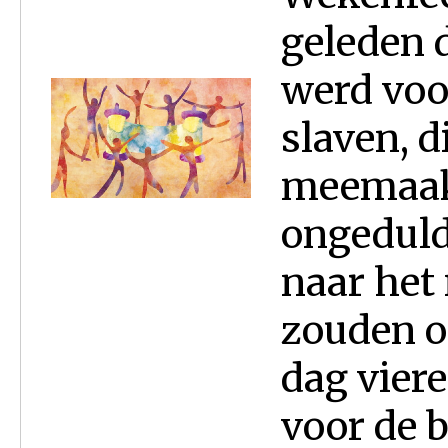
geleden 
werd voor
slaven, d
meemaakt
ongeduld
naar het
zouden on
dag viere
voor de b