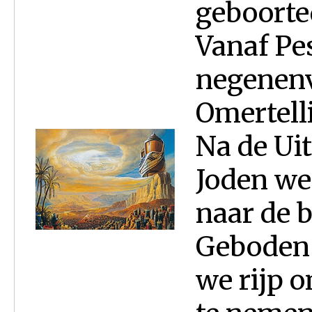
geboorte
Vanaf Pe
negenenv
Omertell
Na de Uit
Joden weg
naar de 
Geboden 
we rijp o