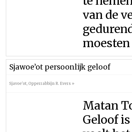
te nemen
van de v
gedurend
moesten d
Sjawoe’ot persoonlijk geloof
Sjavoe'ot
,
Opperrabbijn R. Evers
»
Matan To
Geloof is