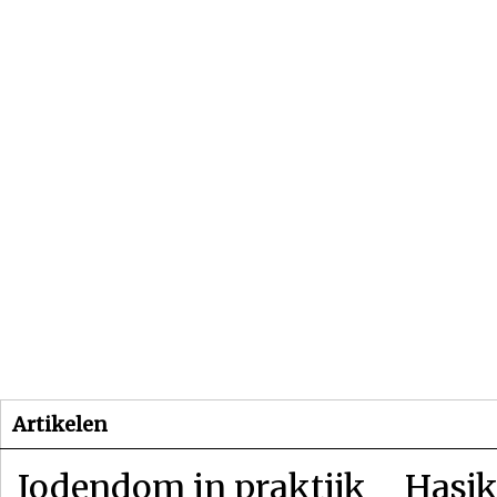
Beginpagina
Artikelen
Dossiers
Artikelen
Jodendom in praktijk
Hasjk