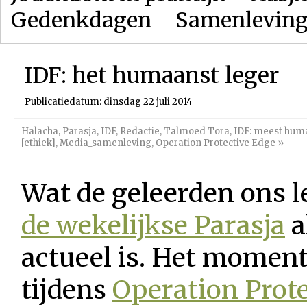
Gedenkdagen
Samenlevin
IDF: het humaanst leger
Publicatiedatum: dinsdag 22 juli 2014
Halacha
,
Parasja
,
IDF
,
Redactie
,
Talmoed Tora
,
IDF: meest hum
[ethiek]
,
Media_samenleving
,
Operation Protective Edge
»
Wat de geleerden ons le
de wekelijkse Parasja
a
actueel is. Het moment
tijdens
Operation Prot