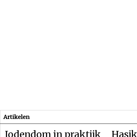
Beginpagina
Artikelen
Dossiers
Artikelen
Jodendom in praktijk
Hasjk