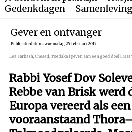
Gedenkdagen
Samenlevin
Gever en ontvanger
Publicatiedatum: woensdag 25 februari 2015
Lea Farkash
,
Chesed
,
Tsedaka [geven aan een goed doel]
,
Met 
Rabbi Yosef Dov Soleve
Rebbe van Brisk werd 
Europa vereerd als een
vooraanstaand Thora–