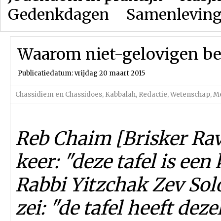
Gedenkdagen
Samenlevin
Waarom niet-gelovigen be
Publicatiedatum: vrijdag 20 maart 2015
Chassidiem en Chassidoes
,
Kabbalah
,
Redactie
,
Wetenschap
,
Me
Reb Chaim [Brisker Rav
keer: "deze tafel is een
Rabbi Yitzchak Zev Sol
zei: "de tafel heeft deze