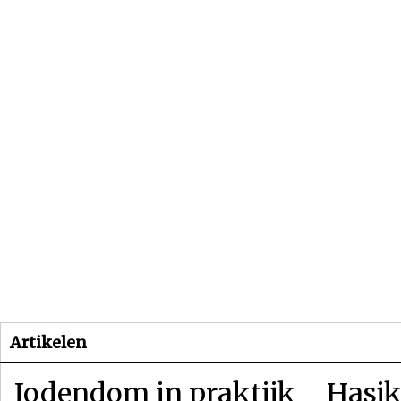
Beginpagina
Artikelen
Dossiers
Artikelen
Jodendom in praktijk
Hasjk