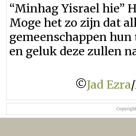
“Minhag Yisrael hie” He
Moge het zo zijn dat a
gemeenschappen hun tr
en geluk deze zullen n
©
Jad Ezra
Copyrigh