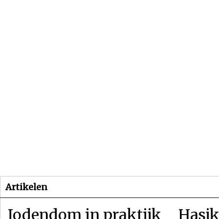
Beginpagina
Artikelen
Dossiers
Artikelen
Jodendom in praktijk
Hasjk