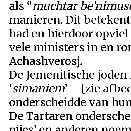
als “
muchtar be’nimus
manieren. Dit betekent
had en hierdoor opviel 
vele ministers in en r
Achashverosj.
De Jemenitische joden
‘
simaniem
’ – [zie afb
onderscheidde van hu
De Tartaren ondersche
pijes’ en anderen noemd