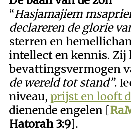
De baan van de zon
“
Hasjamajiem msapriem 
declareren de glorie van
sterren en hemellicham
intellect en kennis. Zi
bevattingsvermogen v
de wereld tot stand”
. I
niveau,
prijst en looft
dienende engelen [
Ra
Hatorah 3:9
].