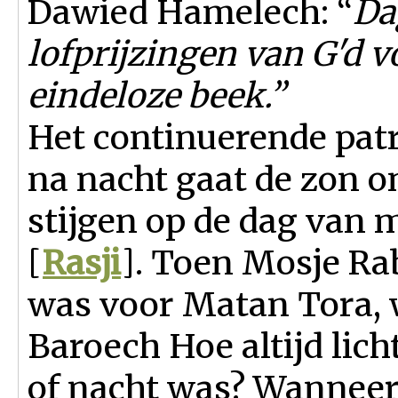
Dawied Hamelech: “
Da
lofprijzingen van G'd v
eindeloze beek.”
Het continuerende patr
na nacht gaat de zon o
stijgen op de dag van 
[
Rasji
]. Toen Mosje Ra
was voor Matan Tora, 
Baroech Hoe altijd lich
of nacht was? Wanneer