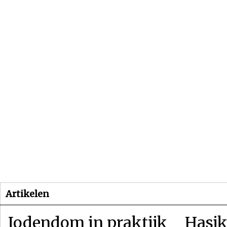
Beginpagina
Artikelen
Dossiers
Artikelen
Jodendom in praktijk
Hasjk