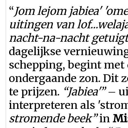
“
Jom lejom jabiea' 'ome
uitingen van lof...welaj
nacht-na-nacht getuigt
dagelijkse vernieuwin
schepping, begint met
ondergaande zon. Dit 
te prijzen.
“Jabiea'”
– ui
interpreteren als 'stro
stromende beek”
in
Mis