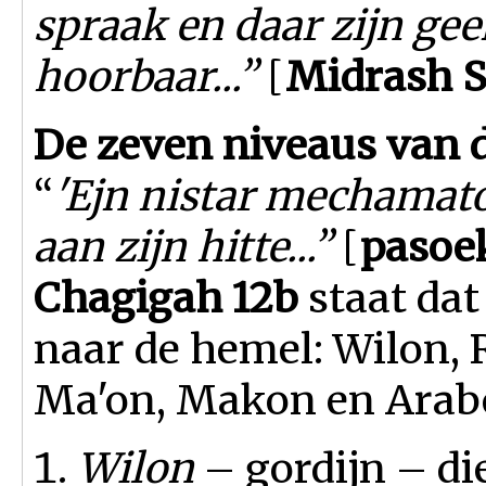
spraak en daar zijn gee
hoorbaar...”
[
Midrash 
De zeven niveaus van 
“
'Ejn nistar mechamato
aan zijn hitte...”
[
pasoe
Chagigah 12b
staat dat
naar de hemel: Wilon, 
Ma'on, Makon en Arab
Wilon
– gordijn – di