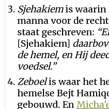
Sjehakiem
is waarin
manna voor de recht
staat geschreven:
“E
[Sjehakiem]
daarbov
de hemel, en Hij dee
voedsel.”
Zeboel
is waar het h
hemelse Bejt Hamiqda
gebouwd. En
Micha'e