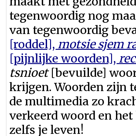
maakt met gezondheid t
tegenwoordig n
o
g maa
van tegenwoordig bev
[roddel],
motsie sjem r
[pijnlijke woorden],
rec
tsnioet
[bevuilde] woor
krijgen. Woorden zijn
de multimedia zo krach
verkeerd woord en het 
zelfs je leven!