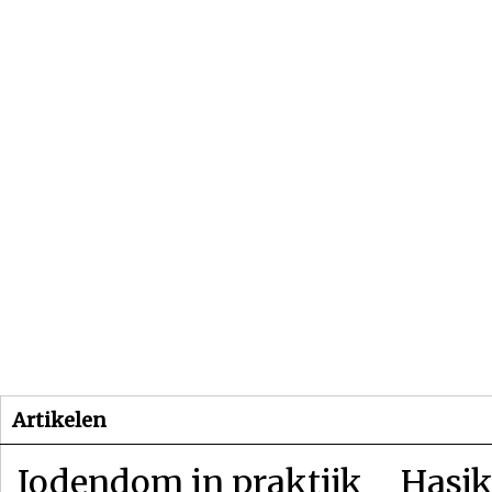
Beginpagina
Artikelen
Dossiers
Artikelen
Jodendom in praktijk
Hasjk