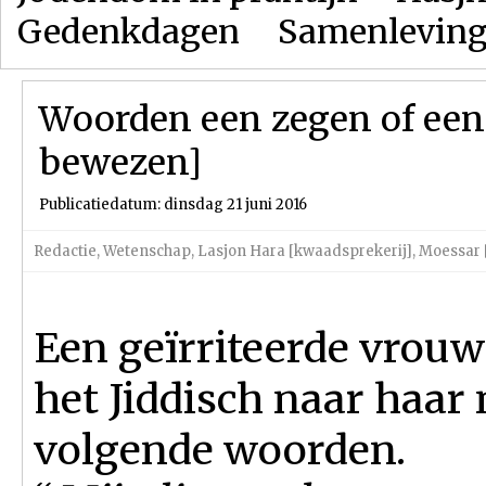
Gedenkdagen
Samenlevin
Woorden een zegen of een
bewezen]
Publicatiedatum: dinsdag 21 juni 2016
Redactie
,
Wetenschap
,
Lasjon Hara [kwaadsprekerij]
,
Moessar [
Een geïrriteerde vrouw
het Jiddisch naar haar
volgende woorden.