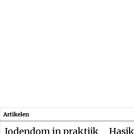
Beginpagina
Artikelen
Dossiers
Artikelen
Jodendom in praktijk
Hasjk