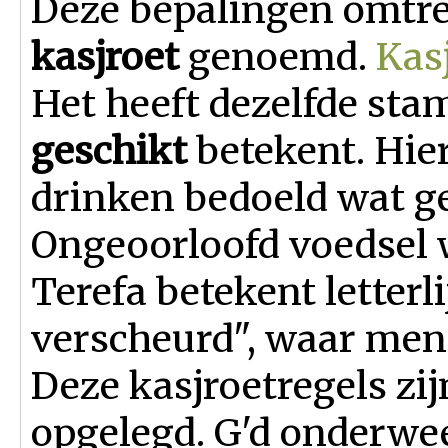
Deze bepalingen omtre
kasjroet
genoemd.
Kas
Het heeft dezelfde stam
geschikt
betekent. Hie
drinken bedoeld wat ge
Ongeoorloofd voedsel
Terefa betekent letterl
verscheurd", waar men 
Deze kasjroetregels zij
opgelegd. G'd onderwee