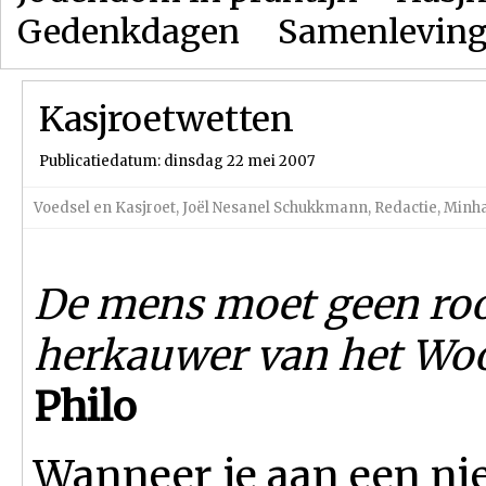
Gedenkdagen
Samenlevin
Kasjroetwetten
Publicatiedatum: dinsdag 22 mei 2007
Voedsel en Kasjroet
,
Joël Nesanel Schukkmann
,
Redactie
,
Minha
De mens moet geen roof
herkauwer van het Woo
Philo
Wanneer je aan een nie