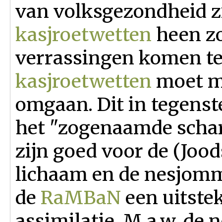
van volksgezondheid zi
kasjroetwetten
heen zo
verrassingen komen te
kasjroetwetten
moet m
omgaan. Dit in tegenste
het "zogenaamde schar
zijn goed voor de (Jood
lichaam en de nesjomme
de
RaMBaN
een uitste
assimilatie. M.a.w. d