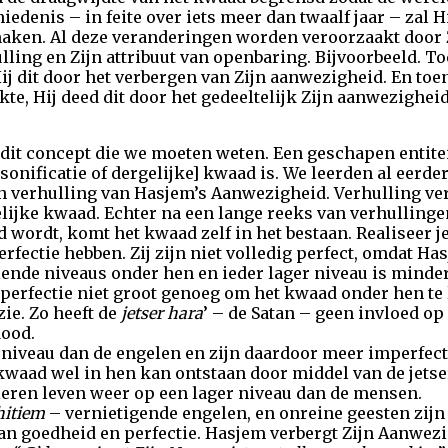
iedenis – in feite over iets meer dan twaalf jaar – zal H
maken. Al deze veranderingen worden veroorzaakt door Z
ulling en Zijn attribuut van openbaring. Bijvoorbeeld. T
j dit door het verbergen van Zijn aanwezigheid. En toen
e, Hij deed dit door het gedeeltelijk Zijn aanwezigheid 
dit concept die we moeten weten. Een geschapen entiteit
sonificatie of dergelijke] kwaad is. We leerden al eerder
 verhulling van Hasjem’s Aanwezigheid. Verhulling ve
lijke kwaad. Echter na een lange reeks van verhulling
wordt, komt het kwaad zelf in het bestaan. Realiseer je
fectie hebben. Zij zijn niet volledig perfect, omdat Has
lende niveaus onder hen en ieder lager niveau is minde
perfectie niet groot genoeg om het kwaad onder hen te 
ie. Zo heeft de
jetser hara
’ – de Satan – geen invloed op
dood.
niveau dan de engelen en zijn daardoor meer imperfect.
waad wel in hen kan ontstaan door middel van de jetser
dieren leven weer op een lager niveau dan de mensen.
hitiem
– vernietigende engelen, en onreine geesten zijn
n goedheid en perfectie. Hasjem verbergt Zijn Aanwezi