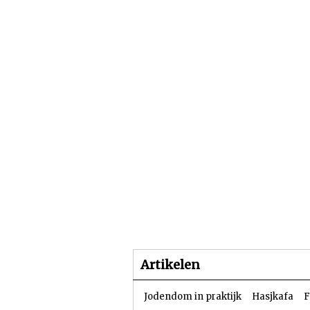
Beginpagina
Artike
Artikelen
Jodendom in praktijk
Hasjkafa
F