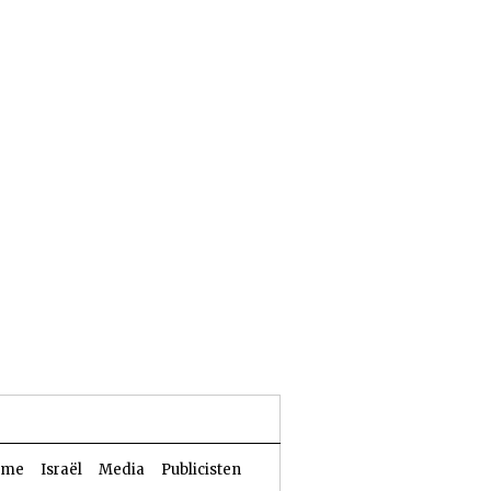
25 Aw 5786 | 08 augustus 2026
sme
Israël
Media
Publicisten