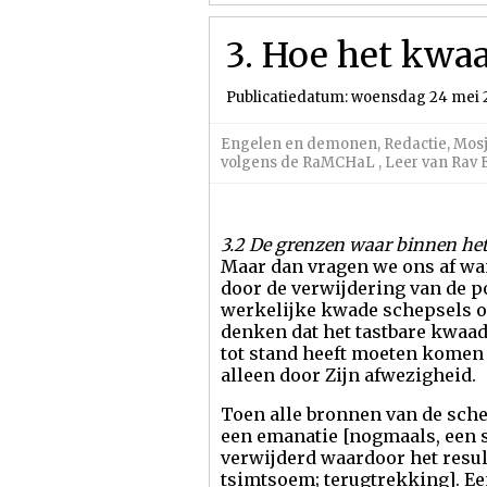
3. Hoe het kwa
Publicatiedatum: woensdag 24 mei 
Engelen en demonen
,
Redactie
,
Mosj
volgens de RaMCHaL
,
Leer van Rav 
3.2 De grenzen waar binnen he
Maar dan vragen we ons af wa
door de verwijdering van de po
werkelijke kwade schepsels of
denken dat het tastbare kwaad
tot stand heeft moeten komen v
alleen door Zijn afwezigheid.
Toen alle bronnen van de sche
een emanatie [nogmaals, een 
verwijderd waardoor het result
tsimtsoem; terugtrekking]. E