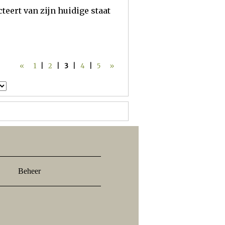
eert van zijn huidige staat
«
1
|
2
|
3
|
4
|
5
»
Beheer