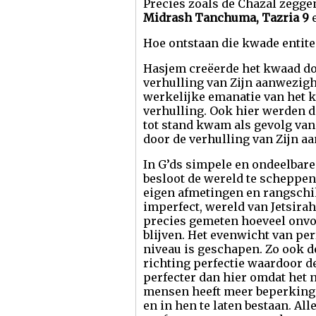
Precies zoals de Chazal zeggen
Midrash Tanchuma, Tazria 9
e
Hoe ontstaan die kwade entite
Hasjem creëerde het kwaad door
verhulling van Zijn aanwezighe
werkelijke emanatie van het k
verhulling. Ook hier werden d
tot stand kwam als gevolg van
door de verhulling van Zijn a
In G’ds simpele en ondeelbar
besloot de wereld te scheppen
eigen afmetingen en rangschikt
imperfect, wereld van Jetsirah
precies gemeten hoeveel onvo
blijven. Het evenwicht van per
niveau is geschapen. Zo ook d
richting perfectie waardoor de
perfecter dan hier omdat het n
mensen heeft meer beperking
en in hen te laten bestaan. A