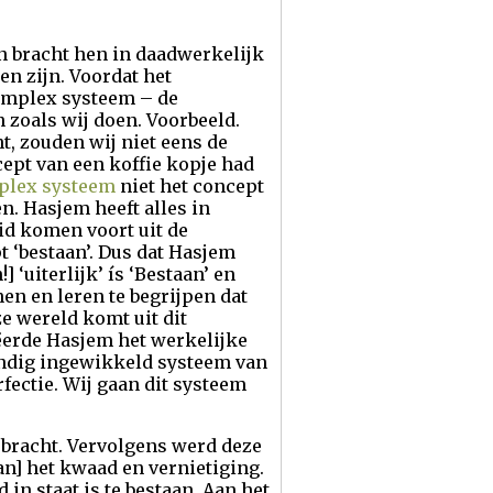
n bracht hen in daadwerkelijk
n zijn. Voordat het
omplex systeem – de
n zoals wij doen. Voorbeeld.
, zouden wij niet eens de
ept van een koffie kopje had
plex systeem
niet het concept
. Hasjem heeft alles in
id komen voort uit de
 ‘bestaan’. Dus dat Hasjem
 ‘uiterlijk’ ís ‘Bestaan’ en
en en leren te begrijpen dat
ze wereld komt uit dit
ëerde Hasjem het werkelijke
neindig ingewikkeld systeem van
fectie. Wij gaan dit systeem
ebracht. Vervolgens werd deze
an] het kwaad en vernietiging.
in staat is te bestaan. Aan het