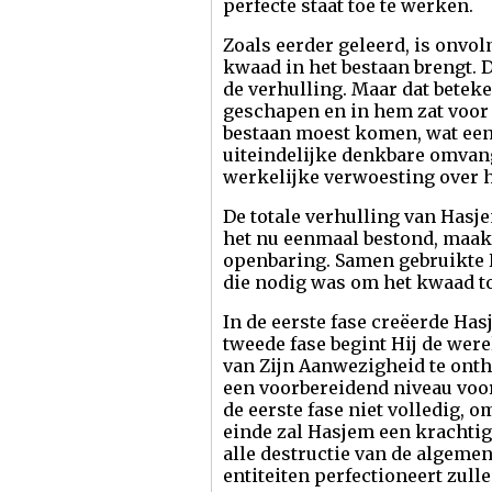
perfecte staat toe te werken.
Zoals eerder geleerd, is onvol
kwaad in het bestaan brengt. 
de verhulling. Maar dat beteke
geschapen en in hem zat voor
bestaan moest komen, wat een a
uiteindelijke denkbare omvang
werkelijke verwoesting over h
De totale verhulling van Hasj
het nu eenmaal bestond, maak
openbaring. Samen gebruikte H
die nodig was om het kwaad to
In de eerste fase creëerde Has
tweede fase begint Hij de were
van Zijn Aanwezigheid te onthul
een voorbereidend niveau voor
de eerste fase niet volledig, 
einde zal Hasjem een krachtige
alle destructie van de algemen
entiteiten perfectioneert zulle