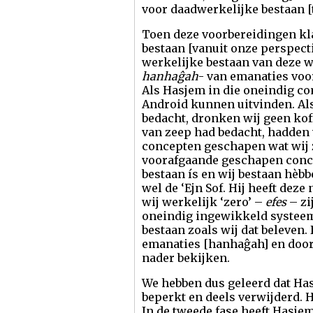
voor daadwerkelijke bestaan 
Toen deze voorbereidingen kl
bestaan [vanuit onze perspect
werkelijke bestaan van deze 
hanhaĝah
- van emanaties voor
Als Hasjem in die oneindig co
Android kunnen uitvinden. Als
bedacht, dronken wij geen koff
van zeep had bedacht, hadden
concepten geschapen wat wij 
voorafgaande geschapen conce
bestaan ís en wij bestaan hèbb
wel de ‘Ejn Sof. Hij heeft dez
wij werkelijk ‘zero’ –
efes
– zi
oneindig ingewikkeld systeem.
bestaan zoals wij dat beleven.
emanaties [hanhaĝah] en door 
nader bekijken.
We hebben dus geleerd dat Has
beperkt en deels verwijderd. 
In de tweede fase heeft Hasjem