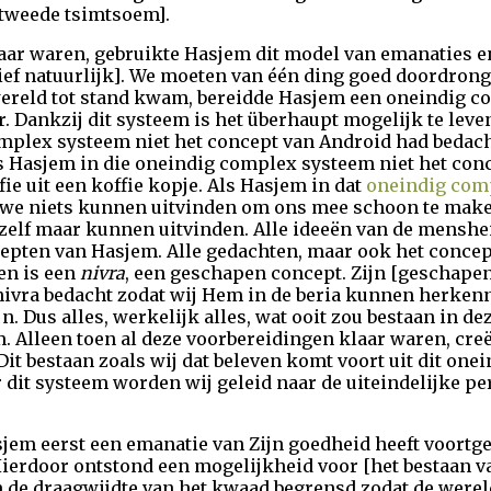
[tweede tsimtsoem].
aar waren, gebruikte Hasjem dit model van emanaties e
ief natuurlijk]. We moeten van één ding goed doordronge
wereld tot stand kwam, bereidde Hasjem een oneindig c
. Dankzij dit systeem is het überhaupt mogelijk te leve
mplex systeem niet het concept van Android had bedacht
 Hasjem in die oneindig complex systeem niet het conc
ie uit een koffie kopje. Als Hasjem in dat
oneindig com
 we niets kunnen uitvinden om ons mee schoon te maken
zelf maar kunnen uitvinden. Alle ideeën van de menshe
pten van Hasjem. Alle gedachten, maar ook het concept
en is een
nivra
, een geschapen concept. Zijn [geschapen!]
e nivra bedacht zodat wij Hem in de beria kunnen herkenn
jn. Dus alles, werkelijk alles, wat ooit zou bestaan in de
 Alleen toen al deze voorbereidingen klaar waren, cre
 Dit bestaan zoals wij dat beleven komt voort uit dit o
dit systeem worden wij geleid naar de uiteindelijke per
jem eerst een emanatie van Zijn goedheid heeft voortg
Hierdoor ontstond een mogelijkheid voor [het bestaan v
 de draagwijdte van het kwaad begrensd zodat de wereld 