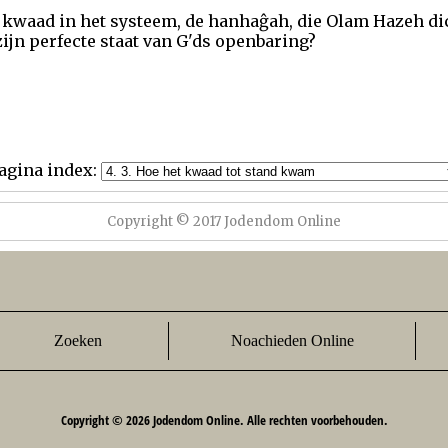
 kwaad in het systeem, de hanhaĝah, die Olam Hazeh dict
zijn perfecte staat van G'ds openbaring?
agina index:
Copyright © 2017 Jodendom Online
Zoeken
Noachieden Online
Copyright © 2026 Jodendom Online. Alle rechten voorbehouden.