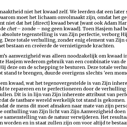
maaktheid niet het kwaad zelf. We leerden dat een late
Daarom moet het lichaam onvolmaakt zijn, omdat het gem
nt niet dat het [direct] kwaad bevat [want ook Adam Har
 de
chet
– zonde – nog geen kwaad]. Toen Hasjem had be
bsolute tegenstelling is van Zijn perfectie, verborg H
. Deze totale verhulling, zonder enig element van Zijn
et bestaan en creëerde de vernietigende krachten.
em’s aanwezigheid was alleen noodzakelijk om kwaad in
te Hasjem wederom gebruik van een combinatie van de a
ij deze om de schepping te besturen. Deze totale verhu
t stand te brengen, duurde overigens slechts 'een mome
jem kwaad, wat het tegenovergestelde is van Zijn inheren
ld te repareren en te perfectioneren door de verhulling 
len. Dit is in lijn van Zijn inherente attribuut van perfe
dat de tastbare wereld werkelijk tot stand is gekomen.
omdat de mens dit moet afmaken naar mate van zijn perso
 onthulling van Zijn licht van Zijn Aanwezigheid doen l
e samenstelling van de natuur verwijderen. Het resultaat
n worden en in staat zullen zijn om voor altijd te bestaa