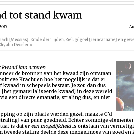
ad tot stand kwam
2017
Au
iach [Messias]
,
Einde der Tijden
,
Ziel, gilgoel [reïncarnatie] en gew
Eliyahu Dessler
»
t kwaad kan acteren
nneer de bronnen van het kwaad zijn ontstaan
sitieve Kracht en hoe het mogelijk is dat er
 kwaad in schepsels bestaat. Je zou dan dus
 [het gematerialiseerde kwaad] in deze wereld
ia een directe emanatie, straling dus, en niet
pping op zijn plaats werden gezet, maakte G’d
straling] van puur goedheid. Echter sommige elementen
aat is dat er
een mogelijkheid
is ontstaan van vernietig
en tweede staling deelde deze mengelmoes van goed en