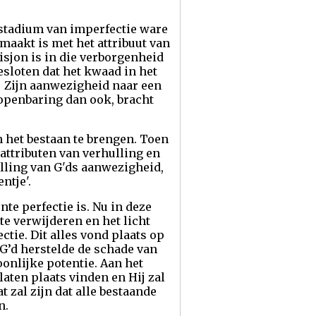
r stadium van imperfectie ware
aakt is met het attribuut van
isjon is in die verborgenheid
sloten dat het kwaad in het
ij Zijn aanwezigheid naar een
 openbaring dan ook, bracht
 het bestaan te brengen. Toen
ttributen van verhulling en
lling van G'ds aanwezigheid,
ntje'.
te perfectie is. Nu in deze
te verwijderen en het licht
ctie. Dit alles vond plaats op
 G’d herstelde de schade van
onlijke potentie. Aan het
aten plaats vinden en Hij zal
 zal zijn dat alle bestaande
n.