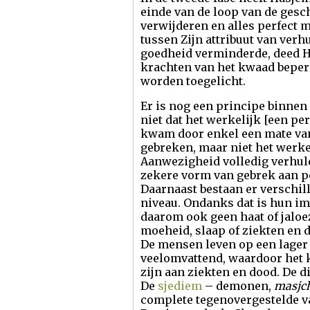
einde van de loop van de gesch
verwijderen en alles perfect 
tussen Zijn attribuut van verh
goedheid verminderde, deed Hi
krachten van het kwaad beperkt
worden toegelicht.
Er is nog een principe binnen 
niet dat het werkelijk [een per
kwam door enkel een mate van
gebreken, maar niet het werke
Aanwezigheid volledig verhuld 
zekere vorm van gebrek aan per
Daarnaast bestaan er verschil
niveau. Ondanks dat is hun im
daarom ook geen haat of jaloez
moeheid, slaap of ziekten en 
De mensen leven op een lager 
veelomvattend, waardoor het k
zijn aan ziekten en dood. De 
De
sjediem
– demonen,
masjc
complete tegenovergestelde va