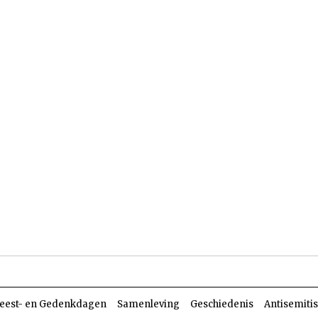
len
Dossiers
Parasja
eest- en Gedenkdagen
Samenleving
Geschiedenis
Antisemiti