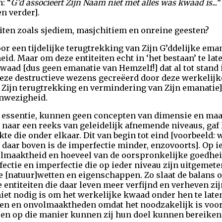
: “
G’d associeert Zijn Naam niet met alles was kwaad is...
”
n verder].
iten zoals sjediem, masjchitiem en onreine geesten?
 een tijdelijke terugtrekking van Zijn G’ddelijke emana
id. Maar om deze entiteiten echt in ‘het bestaan’ te lat
waad [dus geen emanatie van Hemzelf!] dat al tot stand
eze destructieve wezens gecreëerd door deze werkelijk
 Zijn terugtrekking en vermindering van Zijn emanatie] 
anwezigheid.
e essentie, kunnen geen concepten van dimensie en maa
 naar een reeks van geleidelijk afnemende niveaus, gaf 
e die onder elkaar. Dit van begin tot eind [voorbeeld: 
 daar boven is de imperfectie minder, enzovoorts]. Op i
lmaaktheid en hoeveel van de oorspronkelijke goedheid
fectie en imperfectie die op ieder niveau zijn uitgemeten
e [natuur]wetten en eigenschappen. Zo slaat de balans
 entiteiten die daar leven meer verfijnd en verheven zijn
iet nodig is om het werkelijke kwaad onder hen te laten
en en onvolmaaktheden omdat het noodzakelijk is voo
lleen op die manier kunnen zij hun doel kunnen bereike