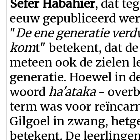
Sefer Habahier
, dat te
eeuw gepubliceerd werd
"
De ene generatie verd
kom
t" betekent, dat d
meteen ook de zielen 
generatie. Hoewel in de
woord
ha'ataka
- overb
term was voor reïncarn
Gilgoel in zwang, hetgee
betekent. De leerlinge