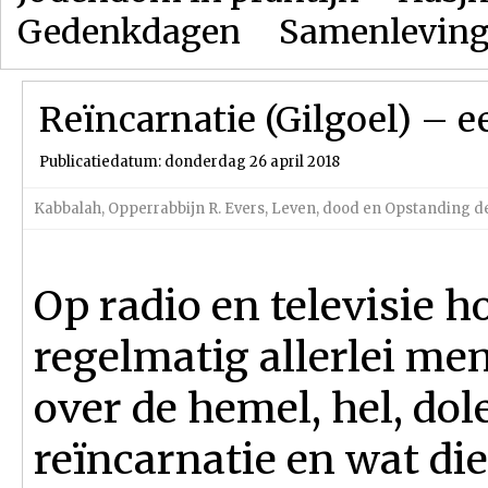
Gedenkdagen
Samenlevin
Reïncarnatie (Gilgoel) – 
Publicatiedatum: donderdag 26 april 2018
Kabbalah
,
Opperrabbijn R. Evers
,
Leven, dood en Opstanding 
Op radio en televisie ho
regelmatig allerlei me
over de hemel, hel, dol
reïncarnatie en wat die