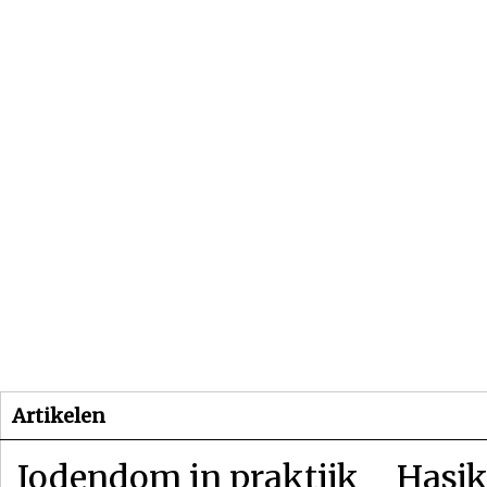
Beginpagina
Artikelen
Dossiers
Artikelen
Jodendom in praktijk
Hasjk