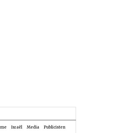
24 Aw 5786 | 07 augustus 2026
sme
Israël
Media
Publicisten