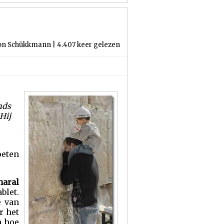
von Schükkmann | 4.407 keer gelezen
nds
Hij
oeten
aral
blet.
e van
r het
n hoe