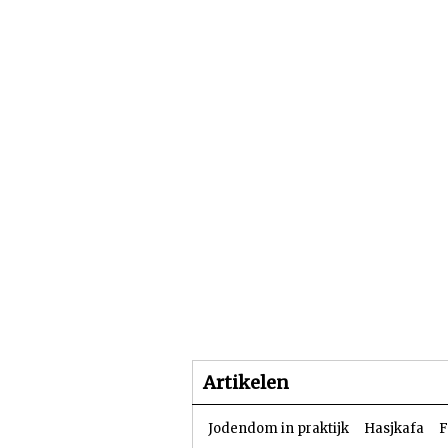
Beginpagina
Artike
Artikelen
Jodendom in praktijk
Hasjkafa
F