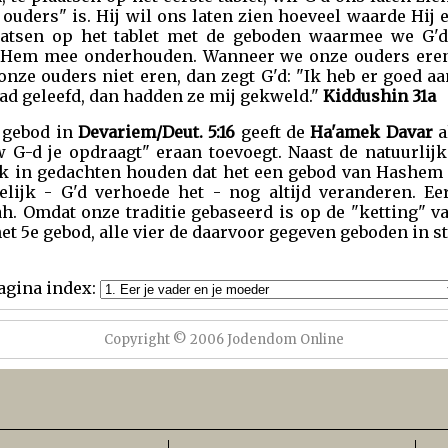
 ouders" is. Hij wil ons laten zien hoeveel waarde Hij 
aatsen op het tablet met de geboden waarmee we G'd
t Hem mee onderhouden. Wanneer we onze ouders eren
ze ouders niet eren, dan zegt G'd: "Ik heb er goed a
had geleefd, dan hadden ze mij gekweld."
Kiddushin 31a
t gebod in
Devariem/Deut. 5:16
geeft de
Ha'amek Davar
a
G-d je opdraagt" eraan toevoegt. Naast de natuurlij
k in gedachten houden dat het een gebod van Hashem i
elijk - G'd verhoede het - nog altijd veranderen. E
h. Omdat onze traditie gebaseerd is op de "ketting" va
het 5e gebod, alle vier de daarvoor gegeven geboden in s
agina index:
Copyright © 2006 Jodendom Online