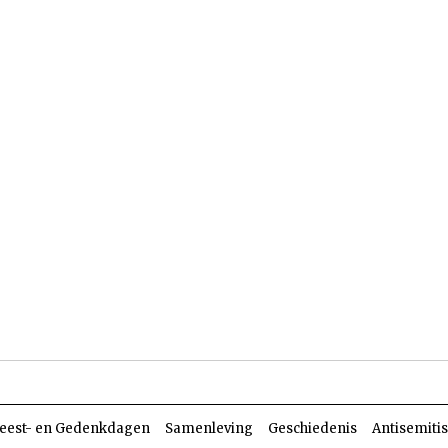
len
Dossiers
Parasja
eest- en Gedenkdagen
Samenleving
Geschiedenis
Antisemiti