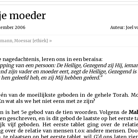
 je moeder
ptember 2006
Auteur: Joel 
kkmann
,
Moessar [ethiek]
»
 nagedachtenis, leren ons in een beraisa:
hepping van een persoon: De Heilige, Gezegend zij Hij, iema
 zijn vader en moeder eert, zegt de Heilige, Gezegend is 
 hen geleefd heb, en zij Mij hebben geëerd."
één van de moeilijkste geboden in de gehele Torah. M
n wat als we het niet eens met ze zijn?
en is het 5e gebod van de tien woorden. Volgens de
Mah
en geschreven, en is dit gebod de laatste op het eerste ta
k vijf geboden. Het eerste tablet ging over de relati
g over de relatie van mensen t.o.v. andere mensen. Doo
te plaatsen op het eerste tablet, wil G'd ons laten zie