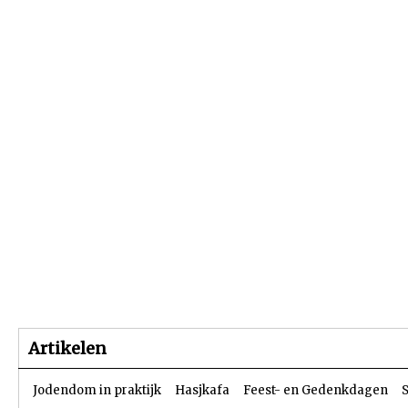
Beginpagina
Artikelen
Dossiers
Artikelen
Jodendom in praktijk
Hasjkafa
Feest- en Gedenkdagen