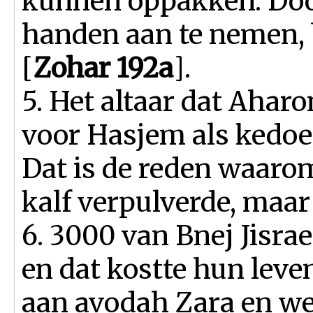
kunnen oppakken. Door
handen aan te nemen, b
[
Zohar 192a
].
5. Het altaar dat Ahar
voor Hasjem als kedoes
Dat is de reden waaro
kalf verpulverde, maar h
6. 3000 van Bnej Jisra
en dat kostte hun leve
aan avodah Zara en we