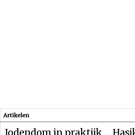
Beginpagina
Artikelen
Dossiers
Artikelen
Jodendom in praktijk
Hasj