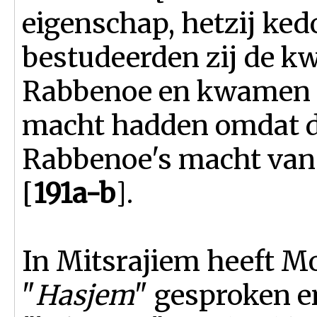
eigenschap, hetzij ked
bestudeerden zij de kw
Rabbenoe en kwamen e
macht hadden omdat di
Rabbenoe's macht van 
[
191a-b
].
In Mitsrajiem heeft Mo
"
Hasjem
" gesproken e