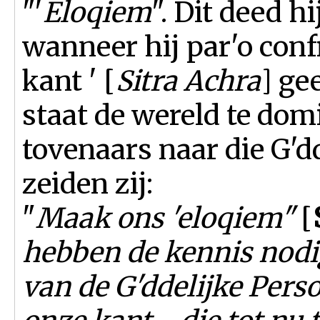
"'
Eloqiem
". Dit deed h
wanneer hij par'o conf
kant ' [
Sitra Achra
] ge
staat de wereld te dom
tovenaars naar die G'
zeiden zij:
"
Maak ons ​​'eloqiem"
[
hebben de kennis nodig
van de G'ddelijke Perso