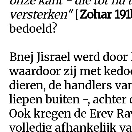
onze kant - die tot nu
versterken"
[
Zohar 191
bedoeld?
Bnej Jisrael werd door
waardoor zij met kedo
dieren, de handlers va
liepen buiten -, achter
Ook kregen de Erev Rav geen man
volledig afhankelijk van d