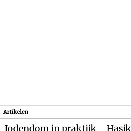
Beginpagina
Artikelen
Dossiers
Artikelen
Jodendom in praktijk
Hasjk