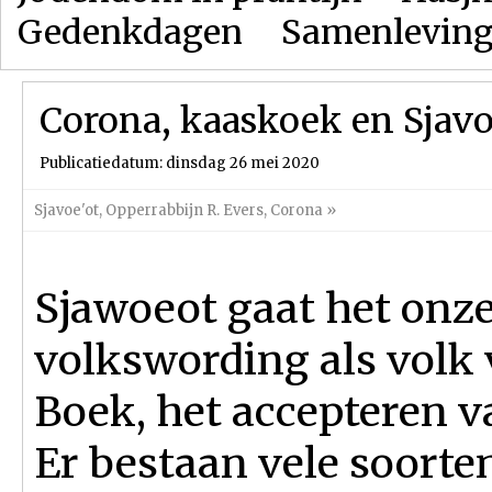
Gedenkdagen
Samenlevin
Corona, kaaskoek en Sjav
Publicatiedatum: dinsdag 26 mei 2020
Sjavoe'ot
,
Opperrabbijn R. Evers
,
Corona
»
Sjawoeot gaat het onz
volkswording als volk 
Boek, het accepteren v
Er bestaan vele soorte