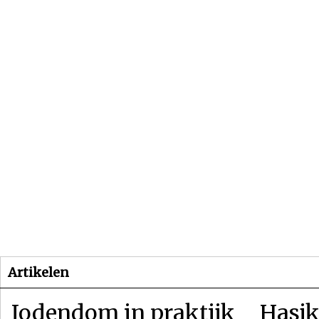
Beginpagina
Artikelen
Dossiers
Artikelen
Jodendom in praktijk
Hasjk