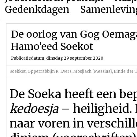
Gedenkdagen
Samenlevin
De oorlog van Gog Oemaga
Hamo’eed Soekot
Publicatiedatum: dinsdag 29 september 2020
Soekkot
,
Opperrabbijn R. Evers
,
Mosjiach [Messias]
,
Einde der 
De Soeka heeft een be
kedoesja
– heiligheid.
naar voren in verschil