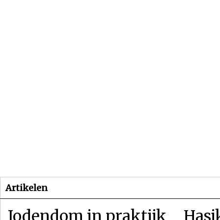
Beginpagina
Artikelen
Dossiers
Artikelen
Jodendom in praktijk
Hasj