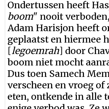
Ondertussen heeft Has
boom
" nooit verboden,
Adam Harisjon heeft o
geplaatst en hiermee 
[
legoemrah
] door Chav
boom niet mocht aanr
Dus toen Samech Mem 
verscheen en vroeg of
eten, ontkende in alle 
enige verbod was. Ze w