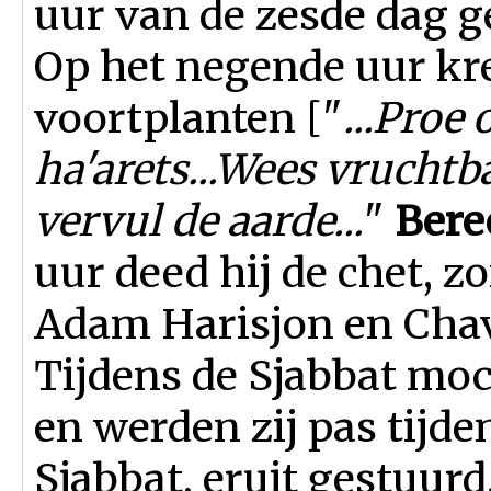
uur van de zesde dag 
Op het negende uur kre
voortplanten ["
...Proe
ha'arets...Wees vrucht
vervul de aarde...
"
Beree
uur deed hij de chet, z
Adam Harisjon en Chava
Tijdens de Sjabbat moc
en werden zij pas tijde
Sjabbat, eruit gestuurd