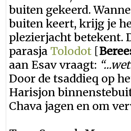
buiten gekeerd. Wannee
buiten keert, krijg je 
plezierjacht betekent. 
parasja
Tolodot
[
Berees
aan Esav vraagt:
“...we
Door de tsaddieq op h
Harisjon binnenstebuit
Chava jagen en om verv