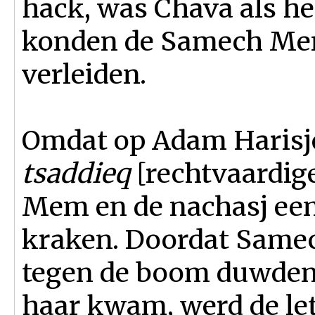
hack, was Chava als h
konden de Samech Mem
verleiden.
Omdat op Adam Harisjo
tsaddieq
[rechtvaardig
Mem en de nachasj een
kraken. Doordat Same
tegen de boom duwden e
haar kwam, werd de le