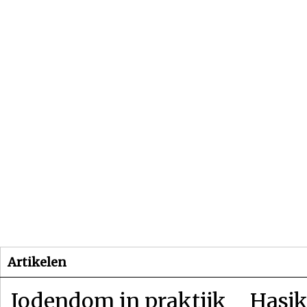
Beginpagina
Artikelen
Dossiers
Artikelen
Jodendom in praktijk
Hasjk