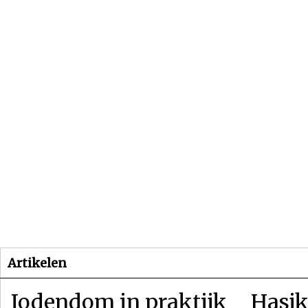
Beginpagina
Artikelen
Dossiers
Artikelen
Jodendom in praktijk
Hasjk