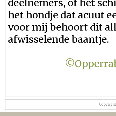
deelnemers, of het sch
het hondje dat acuut e
voor mij behoort dit al
afwisselende baantje.
©Opperrab
Copyrigh