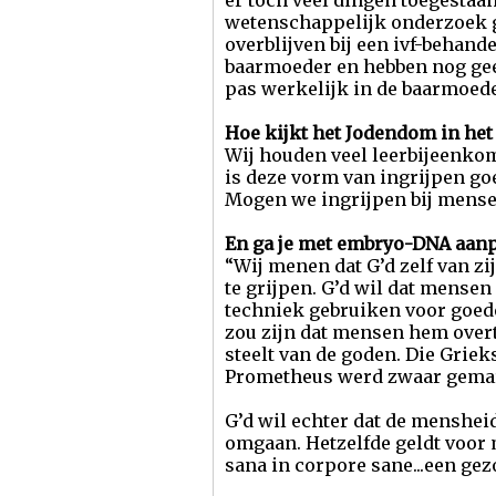
er toch veel dingen toegestaa
wetenschappelijk onderzoek ge
overblijven bij een ivf-behand
baarmoeder en hebben nog gee
pas werkelijk in de baarmoede
Hoe kijkt het Jodendom in he
Wij houden veel leerbijeenko
is deze vorm van ingrijpen g
Mogen we ingrijpen bij mens
En ga je met embryo-DNA aanpa
“Wij menen dat G’d zelf van z
te grijpen. G’d wil dat mense
techniek gebruiken voor goede
zou zijn dat mensen hem overt
steelt van de goden. Die Gri
Prometheus werd zwaar gemart
G’d wil echter dat de menshei
omgaan. Hetzelfde geldt voor 
sana in corpore sane...een ge