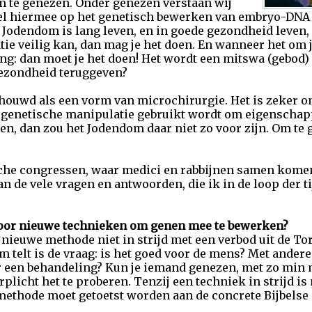
om te genezen. Onder genezen verstaan wij
oel hiermee op het genetisch bewerken van embryo-DNA
et Jodendom is lang leven, en in goede gezondheid leven,
e veilig kan, dan mag je het doen. En wanneer het om 
ling: dan moet je het doen! Het wordt een mitswa (gebod
gezondheid teruggeven?
ouwd als een vorm van microchirurgie. Het is zeker on
genetische manipulatie gebruikt wordt om eigenschapp
en, dan zou het Jodendom daar niet zo voor zijn. Om te 
sche congressen, waar medici en rabbijnen samen komen
n de vele vragen en antwoorden, die ik in de loop der t
 voor nieuwe technieken om genen mee te bewerken?
 nieuwe methode niet in strijd met een verbod uit de To
m telt is de vraag: is het goed voor de mens? Met ander
 een behandeling? Kun je iemand genezen, met zo min m
rplicht het te proberen. Tenzij een techniek in strijd is
ethode moet getoetst worden aan de concrete Bijbelse 