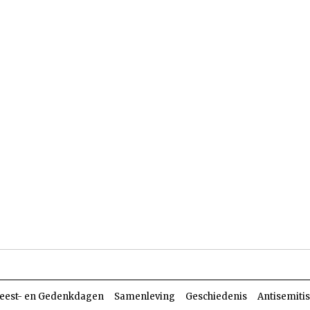
len
Dossiers
Parasja
eest- en Gedenkdagen
Samenleving
Geschiedenis
Antisemiti