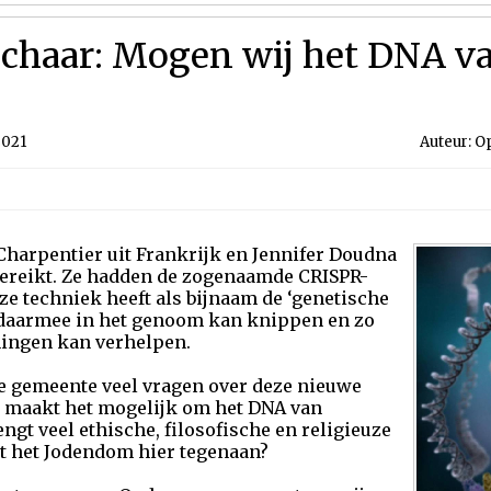
schaar: Mogen wij het DNA v
2021
Auteur: O
arpentier uit Frankrijk en Jennifer Doudna
gereikt. Ze hadden de zogenaamde CRISPR-
e techniek heeft als bijnaam de ‘genetische
daarmee in het genoom kan knippen en zo
ningen kan verhelpen.
t de gemeente veel vragen over deze nieuwe
 maakt het mogelijk om het DNA van
engt veel ethische, filosofische en religieuze
t het Jodendom hier tegenaan?