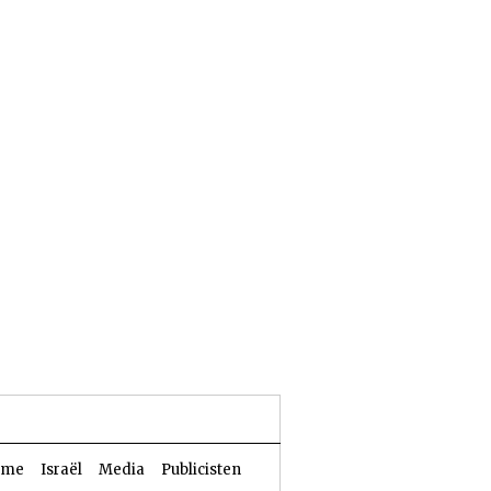
24 Aw 5786 | 07 augustus 2026
sme
Israël
Media
Publicisten