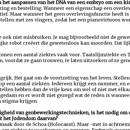
n het aanpassen van het DNA van een embryo om een kin
ezing en bestelling. Wanneer een eigenschap een overlev
tief. Maar wanneer het geen overlevingsfunctie heeft is
llen met zes vingers, zodat het een pianovirtuoos word
 ook niet misbruiken. Je mag bijvoorbeeld niet de gewe
ke robot creëert die gewetenloos kan moorden. Dat lijk
en een aantal ziektes vaak voor. Taaislijmziekte en T
, voordat ze gaan trouwen, te laten uitzoeken of ze gen
grijk. Het gaat om de voortzetting van het leven. Stelle
op een aantal ziekten. Iedereen krijgt een nummer, en e
Stellen hebben dan de vrije keus om wel of niet met elka
edaan en er wordt niet gezegd wat de reden is wanneer
n stigma krijgen.
ligheid van genbewerkingstechnieken, is het nodig om 
dt het Jodendom daarvan?
jsmaak door de Schoa (Holocaust). Maar -met in achtnem