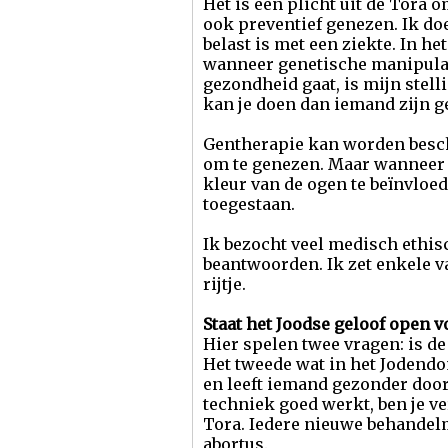
Het is een plicht uit de Tora 
ook preventief genezen. Ik d
belast is met een ziekte. In h
wanneer genetische manipulati
gezondheid gaat, is mijn stel
kan je doen dan iemand zijn 
Gentherapie kan worden besch
om te genezen. Maar wanneer 
kleur van de ogen te beïnvloed
toegestaan.
Ik bezocht veel medisch ethi
beantwoorden. Ik zet enkele va
rijtje.
Staat het Joodse geloof open
Hier spelen twee vragen: is de
Het tweede wat in het Jodendo
en leeft iemand gezonder door
techniek goed werkt, ben je ve
Tora. Iedere nieuwe behandelm
abortus.