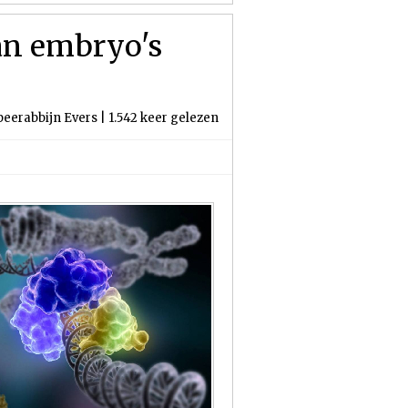
an embryo's
peerabbijn Evers | 1.542 keer gelezen