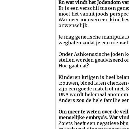
En wat vindt het Jodendom va
Er is een verschil tussen gen
moet het vanuit joods perspec
Wanneer mensen een kind beste
onwenselijk.
Je mag genetische manipulatie
weghalen zodat je een menselij
Onder Ashkenazische joden kom
stellen worden geadviseerd om
Hoe gaat dat?
Kinderen krijgen is heel belan
trouwen, bloed laten checken 
zijn een goede match of niet. 
DNA wordt helemaal anoniem g
Anders zou de hele familie ee
Om meer te weten over de vei
menselijke embryo’s. Wat vin
Zoiets heeft een negatieve bi