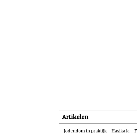
Beginpagina
Artike
Artikelen
Jodendom in praktijk
Hasjkafa
F