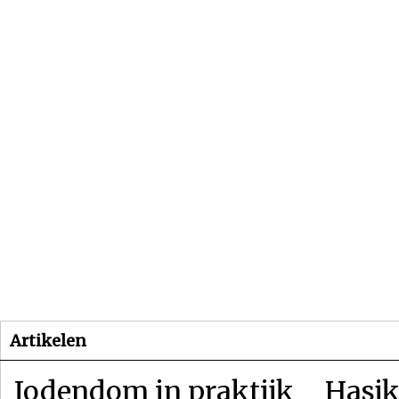
Beginpagina
Artikelen
Dossiers
Artikelen
Jodendom in praktijk
Hasjk