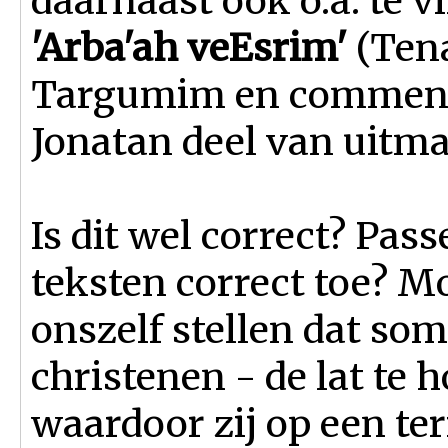
daarnaast ook o.a. te v
'Arba'ah veEsrim'
(Tena
Targumim en comment
Jonatan deel van uitma
Is dit wel correct? Pas
teksten correct toe? M
onszelf stellen dat so
christenen - de lat te 
waardoor zij op een te