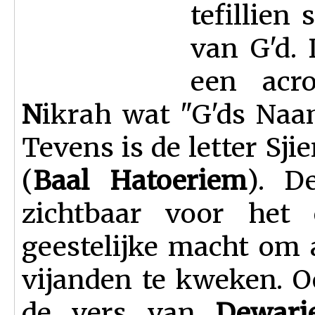
tefillien
van G'd. 
een ac
N
ikrah wat "G'ds Naam
Tevens is de letter Sjie
(
Baal Hatoeriem
). D
zichtbaar voor het
geestelijke macht om 
vijanden te kweken. 
de vers van
Dewari