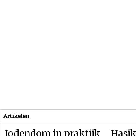
Beginpagina
Artikelen
Dossiers
Artikelen
Jodendom in praktijk
Hasjk