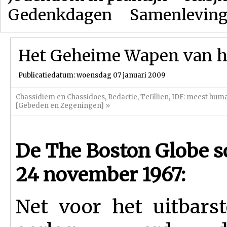
Gedenkdagen
Samenlevin
Het Geheime Wapen van h
Publicatiedatum: woensdag 07 januari 2009
Chassidiem en Chassidoes
,
Redactie
,
Tefillien
,
IDF: meest huma
[Gebeden en Zegeningen]
»
De The Boston Globe s
24 november 1967:
Net voor het uitbars