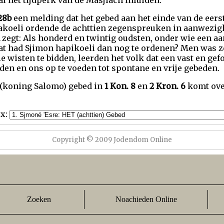
al het tijdperk van de Masjiach inluiden.
28b
een melding dat het gebed aan het einde van de eers
akoeli ordende de achttien zegenspreuken in aanwezig
zegt: Als honderd en twintig oudsten, onder wie een aan
t had Sjimon hapikoeli dan nog te ordenen? Men was ze
die wisten te bidden, leerden het volk dat een vast en ge
den en ons op te voeden tot spontane en vrije gebeden.
(koning Salomo) gebed in
1 Kon. 8
en
2 Kron. 6
komt ove
ex:
Copyright © 2009 Jodendom Online
Zoeken
Noachieden Online