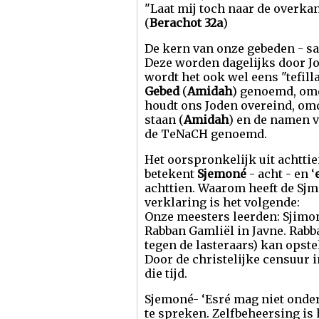
"Laat mij toch naar de overkan
(
Berachot 32a
)
De kern van onze gebeden - 
Deze worden dagelijks door Jo
wordt het ook wel eens "tefil
Gebed
(
Amidah
) genoemd, omd
houdt ons Joden overeind, omd
staan (
Amidah
) en de namen v
de TeNaCH genoemd.
Het oorspronkelijk uit achtti
betekent
Sjemoné
- acht - en ‘
achttien. Waarom heeft de Sjm
verklaring is het volgende:
Onze meesters leerden: Sjimo
Rabban Gamliël in Javne. Rabb
tegen de lasteraars) kan opste
Door de christelijke censuur 
die tijd.
Sjemoné- ‘Esré mag niet onder
te spreken. Zelfbeheersing is 