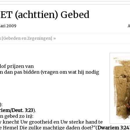
HET (achttien) Gebed
ari 2009
A
es [Gebeden en Zegeningen]
»
lof prijzen van
en dan pas bidden (vragen om wat hij nodig
):
iem/Deut. 3:23
).
jn gebed zo in):
w knecht Uw grootheid en Uw sterke hand te
 de Hemel Die zulke machtige daden doet?"(
Dwariem 3:24