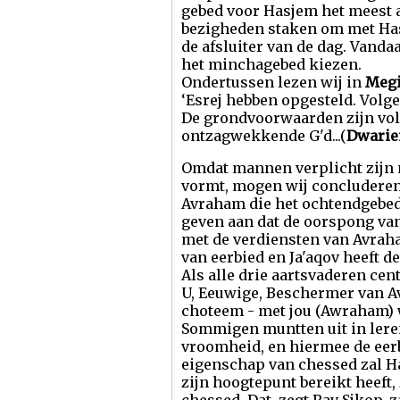
gebed voor Hasjem het meest 
bezigheden staken om met Has
de afsluiter van de dag. Vandaa
het minchagebed kiezen.
Ondertussen lezen wij in
Megi
‘Esrej hebben opgesteld. Volg
De grondvoorwaarden zijn vo
ontzagwekkende G'd...(
Dwarie
Omdat mannen verplicht zijn 
vormt, mogen wij concluderen 
Avraham die het ochtendgebed 
geven aan dat de oorspong van 
met de verdiensten van Avrah
van eerbied en Ja'aqov heeft 
Als alle drie aartsvaderen ce
U, Eeuwige, Beschermer van 
choteem - met jou (Awraham) wi
Sommigen muntten uit in leren
vroomheid, en hiermee de eer
eigenschap van chessed zal H
zijn hoogtepunt bereikt heef