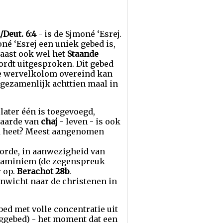
Deut. 6:4
- is de Sjmoné ‘Esrej.
é ‘Esrej een uniek gebed is,
naast ook wel het
Staande
ordt uitgesproken. Dit gebed
de wervelkolom overeind kan
 gezamenlijk achttien maal in
later één is toegevoegd,
waarde van
chaj
- leven - is ook
bed heet? Meest aangenomen
orde, in aanwezigheid van
t haminiem (de zegenspreuk
 op.
Berachot 28b
.
enwicht naar de christenen in
ed met volle concentratie uit
ggebed) - het moment dat een