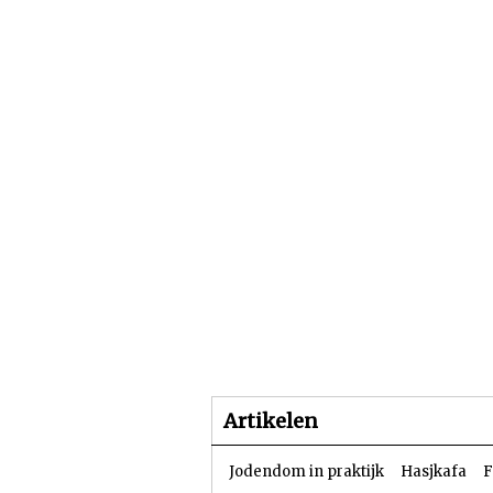
Beginpagina
Artike
Artikelen
Jodendom in praktijk
Hasjkafa
F