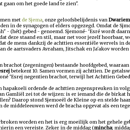
t gaan om het goede land te zien".
samen met
de Sjema
, onze geloofsbelijdenis van
Dwariem/
den in de synagogen of elders opgezegd. Omdat de Sjmon
lah" - (hét) gebed - genoemd. Sjemoné- ‘Esré wordt daar
at deze staand en stil, maar net voor jezelf hoorbaar, w
at de mens dankzij de achttien essentiële wervels in 
an de aartsvaders Avraham, Jitschak en Ja'akov worden
en brachot (zegeningen) bestaande hoofdgebed, waaraan 
esrej
betekent 10. Samen vormen zij achttien. De getals
oné ‘Esrej negentien brachot, terwijl het Achttien Ge
n hapakoeli ordende de achttien zegenspreuken in volg
an Gamliël zei tot de wijzen: is er iemand die de birka
llen? Daarop stond Sjemoeël de Kleine op en stelde haar
in de middeleeuwen werd de bracha opgevat als een teg
broken worden en het is erg moeilijk om het gehele geb
hierin een vereiste. Zeker in de middag (
mincha
; midda