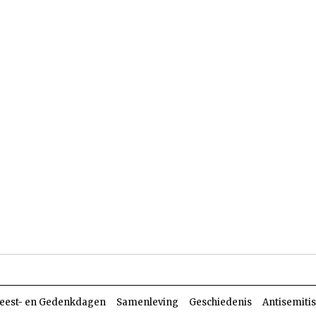
len
Dossiers
Parasja
eest- en Gedenkdagen
Samenleving
Geschiedenis
Antisemiti