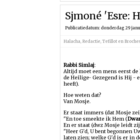
Sjmoné 'Esre: 
Publicatiedatum: donderdag 29 janu
Halacha
,
Redactie
,
Tefillot en Broch
Rabbi Simlaj
:
Altijd moet een mens eerst de 
de Heilige- Gezegend is Hij - 
heeft).
Hoe weten dat?
Van Mosje.
Er staat immers (dat Mosje zei
"En toe smeekte ik Hem (
Dwar
En er staat (dwz Mosje leidt zi
"Heer G'd, U bent begonnen U
laten zien; welke G'd is er in