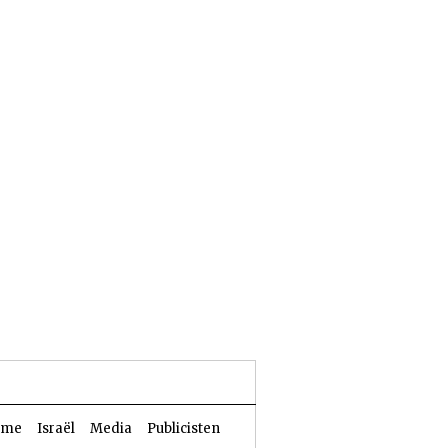
26 Aw 5786 | 09 augustus 2026
sme
Israël
Media
Publicisten