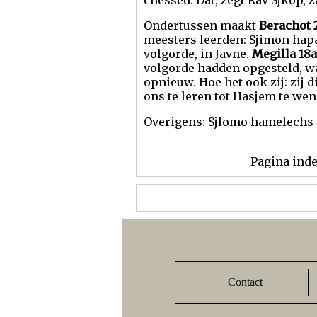
chessed. Dat, zegt Rav Sjkop, z
Ondertussen maakt
Berachot 
meesters leerden: Sjimon hap
volgorde, in Javne.
Megilla 18a
volgorde hadden opgesteld, wa
opnieuw. Hoe het ook zij: zij 
ons te leren tot Hasjem te wen
Overigens: Sjlomo hamelechs 
Pagina ind
Contact