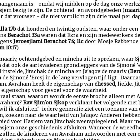
aangenaam is - omdat wij midden op de dag onze werk
jem bezig te zijn. De ochtend- en avondgebeden (
maari
r dat vrouwen - die niet verplicht zijn drie maal per da
lla 17b
dat honderd en twintig oudsten, waar onder een 
ens
Berachot 33a
waren dat Ezra en zijn medewerkers de
lgens
Jeroesjlami Berachot 7:4; 11c
door Mosje Rabbenoe v
m 10:17
).
maariv, ochtendgebed en mincha uit te spreken, waar S
dat ook de aartsvaderen grondleggers van de Sjmoné ‘e
instelde, Jitschak de mincha en Ja'aqov de maariv (
Ber
de Sjmoné ‘Eresj in de lang vervlogen tijd ligt. Daarna
am. Avraham heeft de eigenschap van
chessed
, liefde. 
de eigenschap voor gevoel voor de waarheid.
ntraal staan, waarom wordt de eerste broche alleen met
Avraham)?
Rav Sjim'on Sjkop
verklaart het volgende met 
l ik afsluiten": iedere generatie ziet een toename van 
, zoeken naar de waarheid van Ja'aqov. Anderen hebben
bied voor Hasjem van Jitschak weerspiegelend. Maar m
asjem onze geschiedenis afsluiten. Wanneer de wreedhe
t, zullen de kinderen van Awraham antwoorden met een