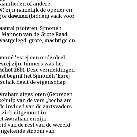
zaamheden of andere
v
) zijn namelijk de opener en
g te
dawnen
(bidden) vaak voor
aantal profeten, Sjmonéh
 Mannen van de Grote Raad.
astgelegd: grote, machtige en
jmoné ‘Esrej een onderdeel
srej zijn. Immers was het
achot 26b
). Deze vermeldingen
ast begint het Sjmonéh ‘Esrej
Jitschak heeft de eigenschap
 Avraham afgesloten (Geprezen,
behulp van de vers „becha ani
de invloed van de aartsvaders.
 zich uitgemunt in
et Awraham en zijn
id van de rest van de wereld
 ongekende stroom van