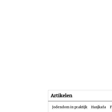
Beginpagina
Artike
Artikelen
Jodendom in praktijk
Hasjkafa
F