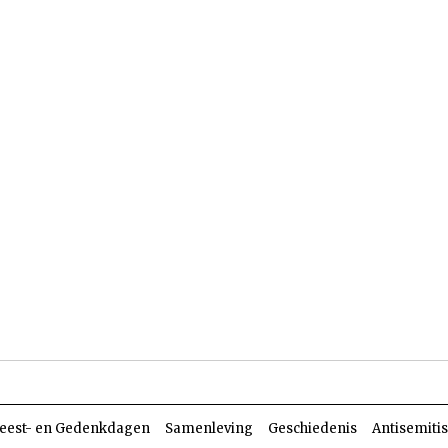
len
Dossiers
Parasja
eest- en Gedenkdagen
Samenleving
Geschiedenis
Antisemiti