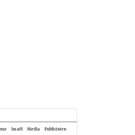
25 Aw 5786 | 08 augustus 2026
sme
Israël
Media
Publicisten