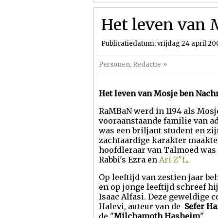
Het leven van
Publicatiedatum: vrijdag 24 april 20
Personen
,
Redactie
»
Het leven van Mosje ben Nach
RaMBaN werd in 1194 als Mosj
vooraanstaande familie van ad
was een briljant student en zij
zachtaardige karakter maakte
hoofdleraar van Talmoed was R
Rabbi's Ezra en
Ari Z"L
.
Op leeftijd van zestien jaar 
en op jonge leeftijd schreef h
Isaac Alfasi. Deze geweldige 
Halevi, auteur van de
Sefer Ha
de "
Milchamoth Hasheim
".