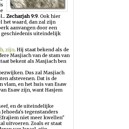
ds
ke
...
Zecharjah 9:9
. Ook hier
l het waard, dan zal zijn
dperk aanvangen door een
 geschiedenis uiteindelijk
, zijn
. Hij staat bekend als de
dere Masjiach van de stam van
staat bekent als Masjiach ben
 bezwijken. Dus zal Masjiach
ten afstevenen. Dat is de
en vlam, en het huis van Esaw
 van Esaw zijn, want Hasjem
eef, en de uiteindelijke
n Jehoeda's tegenstanders
Efrajiem niet meer kwellen"
al uitvoeren. Zoals er staat