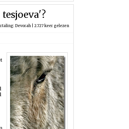
tesjoeva'?
rtaling: Devorah | 2.727 keer gelezen
t
l
l
m