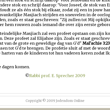
 een stok en schrijf daarop ‘voor Jehoedah en de kinde
ere stok en schrijf daarop: ‘Voor Joseef, de stok van E
Houdt ze als één stok bij elkaar, zodat zij een in jouw ha
nvankelijke Masjiach strijden en sneuvelen in de oorlog
n, zoals er staat geschreven: "Zij zullen tot Mij opkij
 over hem rouwen zoals iemand die over zijn eerste gebo
iteindelijke Masjiach zal een profeet opstaan om zijn 
. Deze profeet zal Elijahoe zijn. Zoals er staat geschreven
st van de grote en geweldige dag van G'd"
Mal'achie 3:23
en tot G'd te brengen. De profetie sluit af met de woord
 harten van de kinderen tot hun vaderen keren zodat Ik
e dagen komen.
©
Rabbi prof. E. Sprecher 2009
Copyright © 2009 Jodendom Online