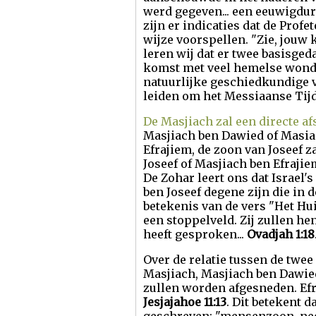
werd gegeven... een eeuwigdur
zijn er indicaties dat de Prof
wijze voorspellen. "Zie, jouw k
leren wij dat er twee basisged
komst met veel hemelse wonde
natuurlijke geschiedkundige ve
leiden om het Messiaanse Tijdp
De Masjiach zal een directe a
Masjiach ben Dawied of Masiac
Efrajiem, de zoon van Joseef z
Joseef of Masjiach ben Efrajie
De Zohar leert ons dat Israel'
ben Joseef degene zijn die in 
betekenis van de vers "Het Hui
een stoppelveld. Zij zullen he
heeft gesproken...
Ovadjah 1:18
Over de relatie tussen de twee
Masjiach, Masjiach ben Dawied,
zullen worden afgesneden. Efr
Jesjajahoe 11:13
. Dit betekent d