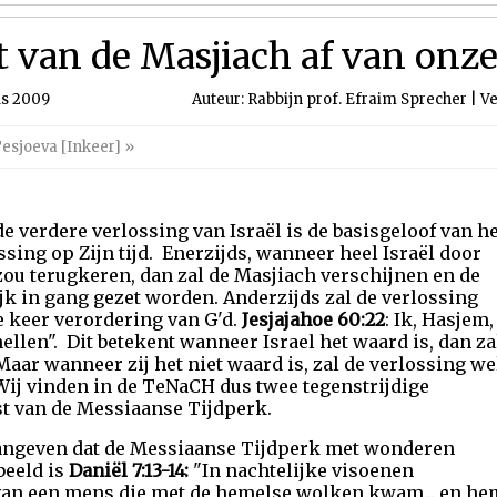
van de Masjiach af van onze 
us 2009
Auteur: Rabbijn prof. Efraim Sprecher | Ve
esjoeva [Inkeer]
»
 verdere verlossing van Israël is de basisgeloof van he
sing op Zijn tijd. Enerzijds, wanneer heel Israël door
zou terugkeren, dan zal de Masjiach verschijnen en de
jk in gang gezet worden. Anderzijds zal de verlossing
te keer verordering van G'd.
Jesjajahoe 60:22
: Ik, Hasjem,
nellen". Dit betekent wanneer Israel het waard is, dan za
Maar wanneer zij het niet waard is, zal de verlossing we
Wij vinden in de TeNaCH dus twee tegenstrijdige
 van de Messiaanse Tijdperk.
 aangeven dat de Messiaanse Tijdperk met wonderen
beeld is
Daniël 7:13-14:
"In nachtelijke visoenen
van een mens die met de hemelse wolken kwam... en he