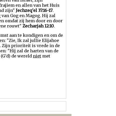
ren van Israel, zijn
frajiem en allen van het Huis
nd zijn"
Jechzeq'el 37:16-17
.
 van Gog en Magog. Hij zal
ken omdat zij hem door en door
rene rouwt"
Zecharjah 12:10
.
komst aan te kondigen en om de
: "Zie, Ik zal jullie Elijahoe
. Zijn prioriteit is vrede in de
en: "Hij zal de harten van de
 (G'd) de wereld
niet
met