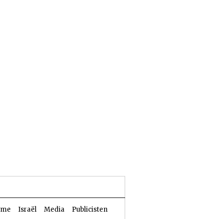
24 Aw 5786 | 07 augustus 2026
sme
Israël
Media
Publicisten