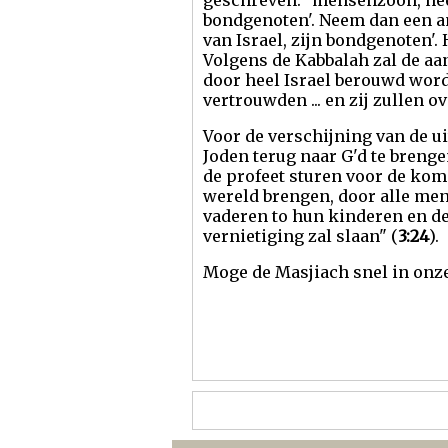
geschreven: "mensenzoon, neem
bondgenoten'. Neem dan een and
van Israel, zijn bondgenoten'. 
Volgens de Kabbalah zal de aa
door heel Israel berouwd worde
vertrouwden ... en zij zullen
Voor de verschijning van de u
Joden terug naar G'd te brengen
de profeet sturen voor de kom
wereld brengen, door alle mens
vaderen to hun kinderen en de
vernietiging zal slaan" (
3:24
).
Moge de Masjiach snel in onz