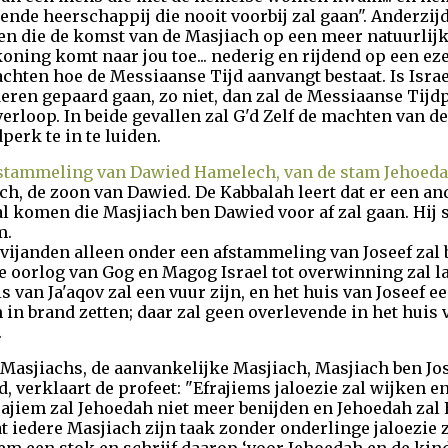
ende heerschappij die nooit voorbij zal gaan". Anderzij
eten die de komst van de Masjiach op een meer natuurlij
oning komt naar jou toe... nederig en rijdend op een ezel
achten hoe de Messiaanse Tijd aanvangt bestaat. Is Israe
ren gepaard gaan, zo niet, dan zal de Messiaanse Tij
rloop. In beide gevallen zal G'd Zelf de machten van de
erk te in te luiden.
fstammeling van Dawied Hamelech, van de stam Jehoedah
h, de zoon van Dawied. De Kabbalah leert dat er een an
al komen die Masjiach ben Dawied voor af zal gaan. Hij 
m.
s vijanden alleen onder een afstammeling van Joseef zal
de oorlog van Gog en Magog Israel tot overwinning zal la
s van Ja'aqov zal een vuur zijn, en het huis van Joseef e
n in brand zetten; daar zal geen overlevende in het huis
.
 Masjiachs, de aanvankelijke Masjiach, Masjiach ben Jos
 verklaart de profeet: "Efrajiems jaloezie zal wijken e
ajiem zal Jehoedah niet meer benijden en Jehoedah zal 
at iedere Masjiach zijn taak zonder onderlinge jaloezie z