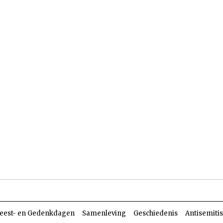
len
Dossiers
Parasja
eest- en Gedenkdagen
Samenleving
Geschiedenis
Antisemiti