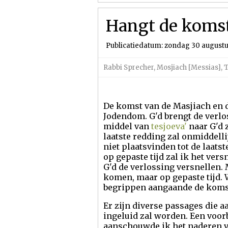
Hangt de komst 
Publicatiedatum: zondag 30 august
Rabbi Sprecher
,
Mosjiach [Messias]
,
T
De komst van de Masjiach en de
Jodendom. G'd brengt de verlos
middel van
tesjoeva'
naar G'd 
laatste redding zal onmiddelli
niet plaatsvinden tot de laats
op gepaste tijd zal ik het vers
G'd de verlossing versnellen. 
komen, maar op gepaste tijd. 
begrippen aangaande de komst
Er zijn diverse passages die
ingeluid zal worden. Een voor
aanschouwde ik het naderen 