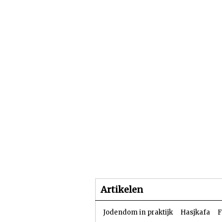
Beginpagina
Artike
Artikelen
Jodendom in praktijk
Hasjkafa
F