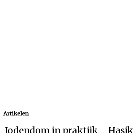
Beginpagina
Artikelen
Dossiers
Artikelen
Jodendom in praktijk
Hasjk