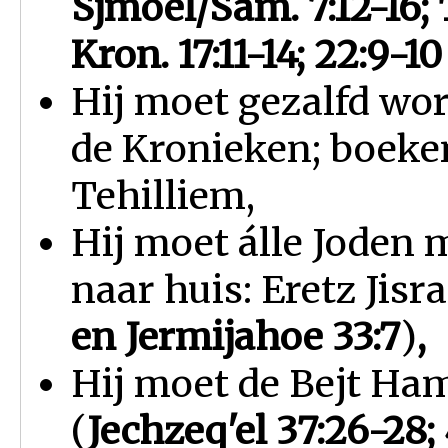
Sjmoel/Sam. 7:12-16; 
Kron. 17:11-14; 22:9-1
Hij moet gezalfd wor
de Kronieken; boeken
Tehilliem,
Hij moet álle Joden 
naar huis: Eretz Jisra
en Jermijahoe 33:7
)
,
Hij moet de Bejt Ha
(
Jechzeq'el
37:26-28;