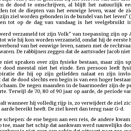
 de dood te omschrijven, al blijft het natuurlijk ee
n tot de diepten van het eeuwige leven, waar de z
 zijn ziel worden gebonden in de bundel van het leven" (
, en tot op de dag van vandaag is het veelgebruikt 
erd verzameld tot zijn Volk" van toepassing zijn op
ot wie hij kon worden verzameld, omdat hij de eerste
 verbond van het eeuwige leven, samen met de rechtvaar
 waren. De rabbijnen zeggen dat de aartsvader Jacob niet
 niet spraken over zijn fysieke bestaan, maar zijn spi
de dood meestal niet het einde. Een persoon leeft fys
iratie die hij op zijn geliefden nalaat en zijn inv
 dat de dood slechts een begin is van een hoger bestaa
lichaam. De negen maanden in de baarmoeder zijn de p
e. Terwijl de 70, 80 of 90 jaar op aarde, de periode v
lt wanneer hij volledig rijp is, zo verwijdert de ziel z
aarde bereikt heeft. De ziel keert dan terug naar G-d.
e schepen: de ene begon aan een reis, de andere kwam 
ip toe, maar het schip dat aankwam werd nauwelijks do