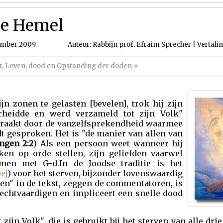
de Hemel
ember 2009
Auteur: Rabbijn prof. Efraim Sprecher | Vertali
r
,
Leven, dood en Opstanding der doden
»
n zonen te gelasten [bevelen], trok hij zijn
scheidde en werd verzameld tot zijn Volk"
eraakt door de vanzelfsprekendheid waarmee
dt gesproken. Het is "de manier van allen van
ingen 2:2
) Als een persoon weet wanneer hij
aken op orde stellen, zijn geliefden vaarwel
en met G-d.In de Joodse traditie is het
ej
) voor het sterven, bijzonder lovenswaardig
en" in de tekst, zeggen de commentatoren, is
rechtvaardigen en impliceert een snelle dood
zijn Volk", die is gebruikt bij het sterven van alle dri