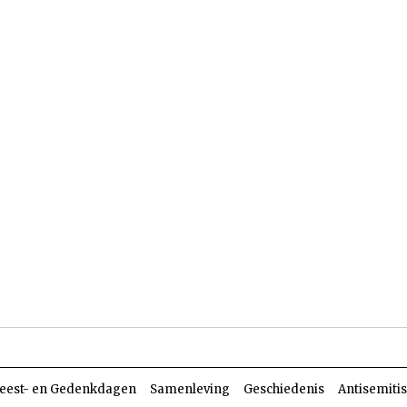
len
Dossiers
Parasja
eest- en Gedenkdagen
Samenleving
Geschiedenis
Antisemiti