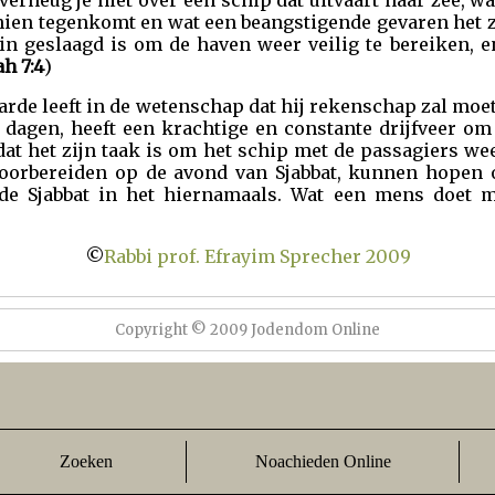
"verheug je niet over een schip dat uitvaart naar zee, w
hien tegenkomt en wat een beangstigende gevaren het 
rin geslaagd is om de haven weer veilig te bereiken, e
h 7:4
)
aarde leeft in de wetenschap dat hij rekenschap zal moe
 dagen, heeft een krachtige en constante drijfveer om
 dat het zijn taak is om het schip met de passagiers we
h voorbereiden op de avond van Sjabbat, kunnen hopen
de Sjabbat in het hiernamaals. Wat een mens doet me
©
Rabbi prof. Efrayim Sprecher 2009
Copyright © 2009 Jodendom Online
Zoeken
Noachieden Online