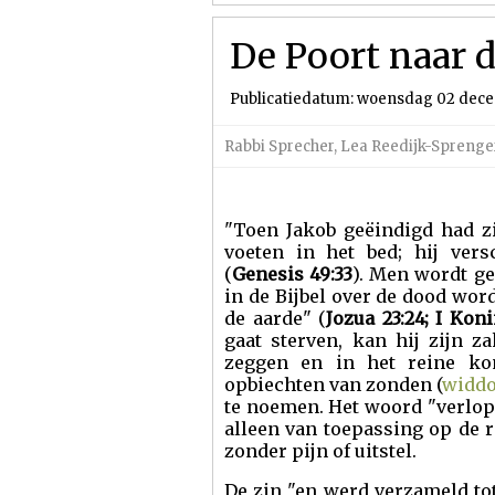
De Poort naar 
Publicatiedatum: woensdag 02 dec
Rabbi Sprecher
,
Lea Reedijk-Sprenge
"Toen Jakob geëindigd had zij
voeten in het bed; hij ver
(
Genesis 49:33
). Men wordt g
in de Bijbel over de dood wor
de aarde" (
Jozua 23:24; I Kon
gaat sterven, kan hij zijn z
zeggen en in het reine kom
opbiechten van zonden (
widdo
te noemen. Het woord "verlop
alleen van toepassing op de 
zonder pijn of uitstel.
De zin "en werd verzameld tot 