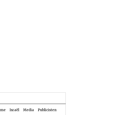
24 Aw 5786 | 07 augustus 2026
sme
Israël
Media
Publicisten