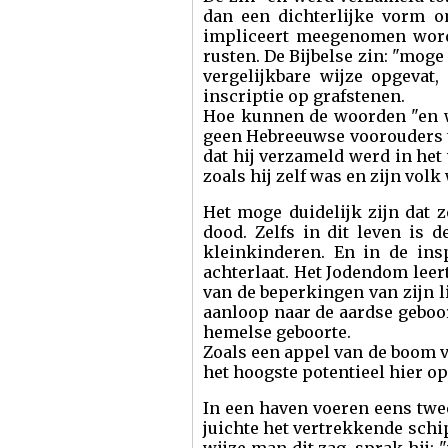
dan een dichterlijke vorm om
impliceert meegenomen worde
rusten. De Bijbelse zin: "moge
vergelijkbare wijze opgevat
inscriptie op grafstenen.
Hoe kunnen de woorden "en w
geen Hebreeuwse voorouders t
dat hij verzameld werd in het
zoals hij zelf was en zijn volk
Het moge duidelijk zijn dat ze
dood. Zelfs in dit leven is 
kleinkinderen. En in de insp
achterlaat. Het Jodendom leert
van de beperkingen van zijn 
aanloop naar de aardse geboort
hemelse geboorte.
Zoals een appel van de boom va
het hoogste potentieel hier op 
In een haven voeren eens twe
juichte het vertrekkende sch