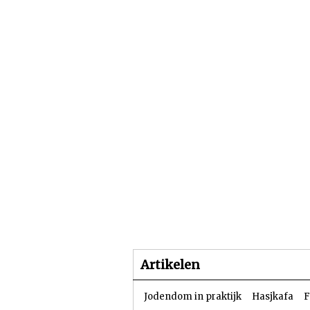
Beginpagina
Artike
Artikelen
Jodendom in praktijk
Hasjkafa
F