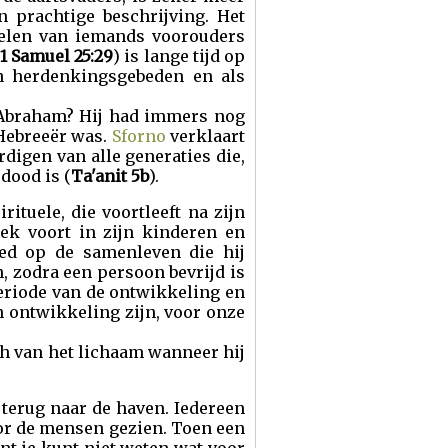
n prachtige beschrijving. Het
ielen van iemands voorouders
1 Samuel 25:29
) is lange tijd op
in herdenkingsgebeden en als
 Abraham? Hij had immers nog
 Hebreeër was.
Sforno
verklaart
digen van alle generaties die,
 dood is (
Ta'anit 5b
).
rituele, die voortleeft na zijn
iek voort in zijn kinderen en
loed op de samenleven die hij
n, zodra een persoon bevrijd is
eriode van de ontwikkeling en
an ontwikkeling zijn, voor onze
ich van het lichaam wanneer hij
terug naar de haven. Iedereen
or de mensen gezien. Toen een