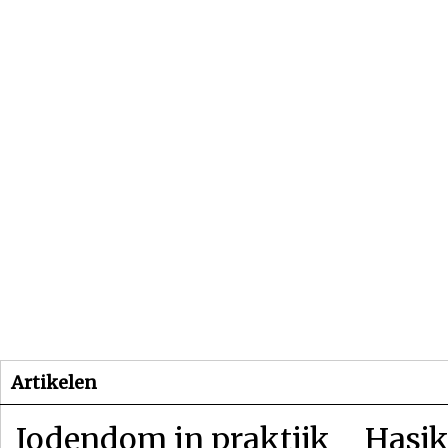
Beginpagina
Artikelen
Dossiers
Artikelen
Jodendom in praktijk
Hasjk