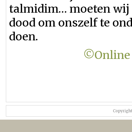
talmidim… moeten wij ‘
dood om onszelf te on
doen.
©Online 
Copyrigh