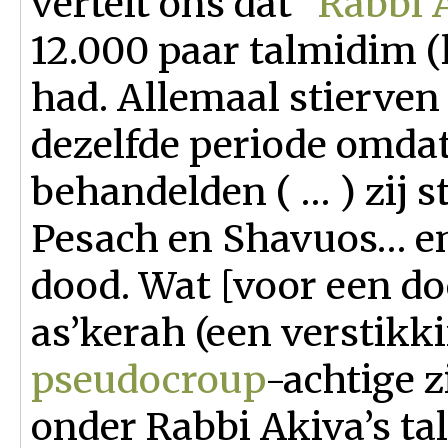
vertelt ons dat “
Rabbi 
12.000 paar talmidim (
had. Allemaal stierven 
dezelfde periode omdat 
behandelden ( … ) zij s
Pesach en Shavuos… en 
dood. Wat [voor een d
as’kerah (een verstik
pseudocroup
-achtige 
onder Rabbi Akiva’s ta