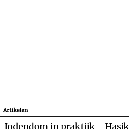
Beginpagina
Artikelen
Dossiers
Artikelen
Jodendom in praktijk
Hasjk