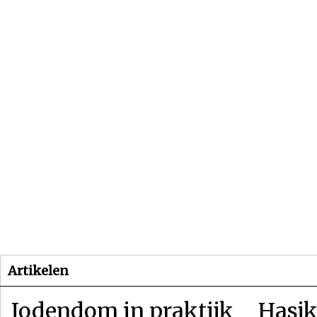
Beginpagina
Artikelen
Dossiers
Artikelen
Jodendom in praktijk
Hasjk