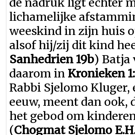
de nadruk ligt echter m
lichamelijke afstammin
weeskind in zijn huis
alsof hij/zij dit kind h
Sanhedrien 19b
) Batja
daarom in
Kronieken 1:
Rabbi Sjelomo Kluger, e
eeuw, meent dan ook, 
het gebod om kinderen 
(
Chogmat Sjelomo E.H. 