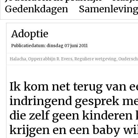
Gedenkdagen
Samenlevin
Adoptie
Publicatiedatum: dinsdag 07 juni 2011
Halacha
,
Opperrabbijn R. Evers
,
Reguliere wetgeving
,
Oudersch
Ik kom net terug van 
indringend gesprek me
die zelf geen kindere
krijgen en een baby wi