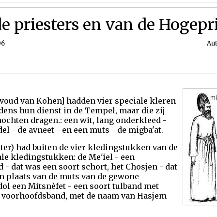
e priesters en van de Hogepr
06
Aut
oud van Kohen] hadden vier speciale kleren
dens hun dienst in de Tempel, maar die zij
ochten dragen.: een wit, lang onderkleed -
el - de avneet - en een muts - de migba'at.
er) had buiten de vier kledingstukken van de
e kledingstukken: de Me'iel - een
- dat was een soort schort, het Chosjen - dat
in plaats van de muts van de gewone
l een Mitsnèfet - een soort tulband met
n voorhoofdsband, met de naam van Hasjem