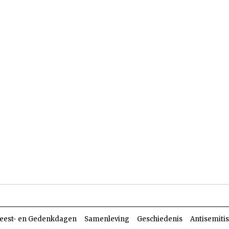
len
Dossiers
Parasja
eest- en Gedenkdagen
Samenleving
Geschiedenis
Antisemiti