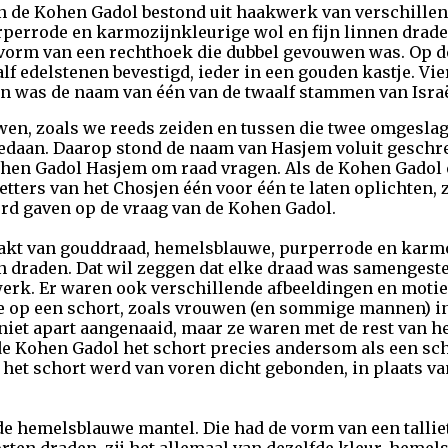
an de Kohen Gadol bestond uit haakwerk van verschille
perrode en karmozijnkleurige wol en fijn linnen drade
vorm van een rechthoek die dubbel gevouwen was. Op de
 edelstenen bevestigd, ieder in een gouden kastje. Vier
een was de naam van één van de twaalf stammen van Isra
en, zoals we reeds zeiden en tussen die twee omgeslag
aan. Daarop stond de naam van Hasjem voluit geschre
n Gadol Hasjem om raad vragen. Als de Kohen Gadol e
letters van het Chosjen één voor één te laten oplichten
rd gaven op de vraag van de Kohen Gadol.
haakt van gouddraad, hemelsblauwe, purperrode en karm
 draden. Dat wil zeggen dat elke draad was samengesteld
erk. Er waren ook verschillende afbeeldingen en motie
je op een schort, zoals vrouwen (en sommige mannen) i
iet apart aangenaaid, maar ze waren met de rest van he
e Kohen Gadol het schort precies andersom als een sch
het schort werd van voren dicht gebonden, in plaats van
e hemelsblauwe mantel. Die had de vorm van een tallie