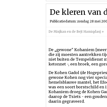
De kleren van d
Publicatiedatum: zondag 28 mei 20
De Misjkan en de Bejt Hamiqdasj
»
De „gewone" Kohaniem [meerv
die zij moesten aantrekken tij
niet buiten de Tempeldienst m
ketonnet -, een broek, een gord
De Kohen Gadol (de Hogepriest
gewone Kohen nog vier special
hemelsblauwe mantel, het Efod 
was een soort borstschild en 
Kohaniem droeg de Kohen Gado
daarop de Tsiets - een goude
daarin gegraveerd.