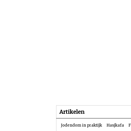
Beginpagina
Artike
Artikelen
Jodendom in praktijk
Hasjkafa
F