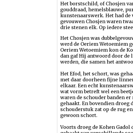
Het borstschild, of Chosjen v
gouddraad, hemelsblauwe, pur
kunstenaarswerk. Het had de 
gevouwen Chosjen waren twaalf
drie stenen elk. Op iedere st
Het Chosjen was dubbelgevouw
werd de Oeriem Wetoemiem ged
Oeriem Wetoemiem kon de Kohe
dan gaf Hij antwoord door de 
werden, die samen het antwoo
Het Efod, het schort, was ge
met daar doorheen fijne linnen
elkaar. Een echt kunstenaarsw
wat vorm betreft wel een beet
waren de schouder banden er n
gehaakt. En bovendien droeg d
schouderstuk zat op de rug en 
gewoon schort.
Voorts droeg de Kohen Gadol d