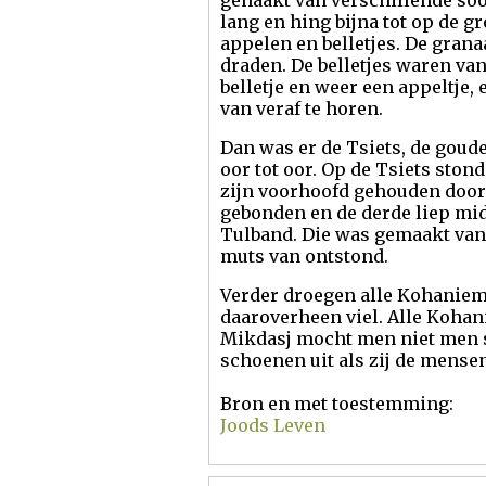
gehaakt van verschillende soo
lang en hing bijna tot op de 
appelen en belletjes. De gra
draden. De belletjes waren van
belletje en weer een appeltje,
van veraf te horen.
Dan was er de Tsiets, de goud
oor tot oor. Op de Tsiets ston
zijn voorhoofd gehouden door
gebonden en de derde liep mid
Tulband. Die was gemaakt van 
muts van ontstond.
Verder droegen alle Kohaniem
daaroverheen viel. Alle Kohani
Mikdasj mocht men niet men 
schoenen uit als zij de mensen
Bron en met toestemming:
Joods Leven