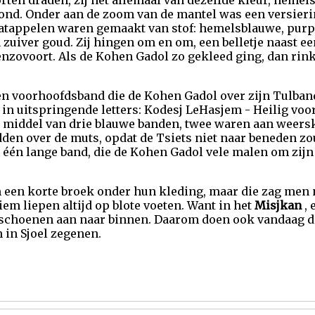
rten draden, zij het allemaal van dezelfde kleur, hemel
grond. Onder aan de zoom van de mantel was een versier
naatappelen waren gemaakt van stof: hemelsblauwe, pur
 zuiver goud. Zij hingen om en om, een belletje naast ee
 enzovoort. Als de Kohen Gadol zo gekleed ging, dan rink
en voorhoofdsband die de Kohen Gadol over zijn Tulban
d in uitspringende letters: Kodesj LeHasjem - Heilig vo
 middel van drie blauwe banden, twee waren aan weersk
den over de muts, opdat de Tsiets niet naar beneden zo
één lange band, die de Kohen Gadol vele malen om zijn 
 een korte broek onder hun kleding, maar die zag men 
em liepen altijd op blote voeten. Want in het
Misjkan
, 
schoenen aan naar binnen. Daarom doen ook vandaag 
 in Sjoel zegenen.