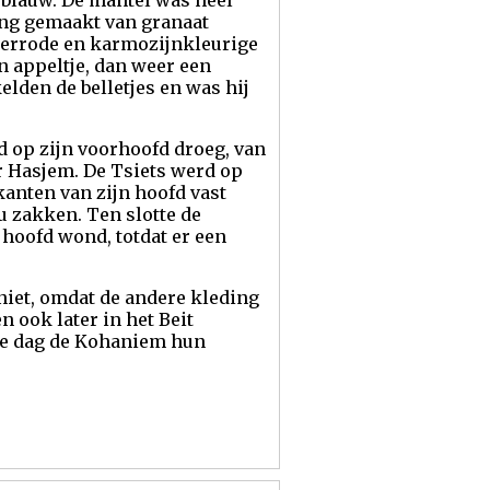
sblauw. De mantel was heel
ing gemaakt van granaat
perrode en karmozijnkleurige
n appeltje, dan weer een
elden de belletjes en was hij
d op zijn voorhoofd droeg, van
or Hasjem. De Tsiets werd op
anten van zijn hoofd vast
u zakken. Ten slotte de
hoofd wond, totdat er een
niet, omdat de andere kleding
en ook later in het Beit
de dag de Kohaniem hun