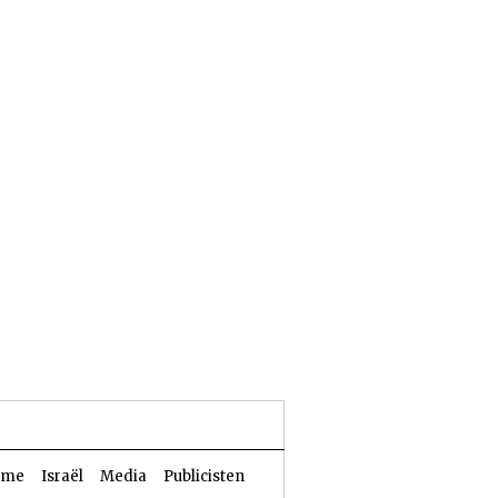
25 Aw 5786 | 08 augustus 2026
sme
Israël
Media
Publicisten