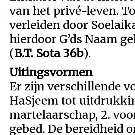
van het privé-leven. Toe
verleiden door Soelaik
hierdoor G’ds Naam ge
(
B.T. Sota 36b
).
Uitingsvormen
Er zijn verschillende 
HaSjeem tot uitdrukki
martelaarschap, 2. voo
gebed. De bereidheid o