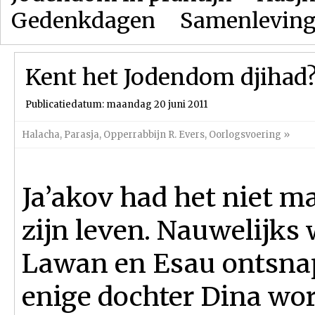
Gedenkdagen
Samenlevin
Kent het Jodendom djihad
Publicatiedatum: maandag 20 juni 2011
Halacha
,
Parasja
,
Opperrabbijn R. Evers
,
Oorlogsvoering
»
Ja’akov had het niet ma
zijn leven. Nauwelijks 
Lawan en Esau ontsnap
enige dochter Dina wo