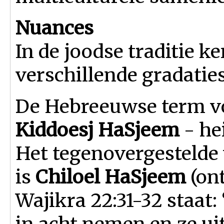
Nuances
In de joodse traditie k
verschillende gradatie
De Hebreeuwse term vo
Kiddoesj HaSjeem
- he
Het tegenovergestelde
is
Chiloel HaSjeem
(ont
Wajikra 22:31-32 staat:
in acht nemen en ze uit