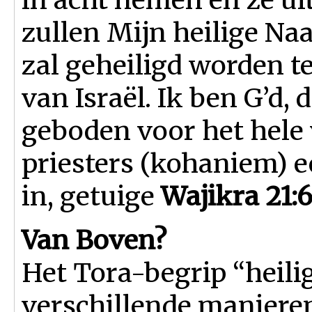
zullen Mijn heilige Na
zal geheiligd worden t
van Israël. Ik ben G’d, d
geboden voor het hele
priesters (kohaniem) ee
in, getuige
Wajikra 21:
Van Boven?
Het Tora-begrip “heil
verschillende maniere