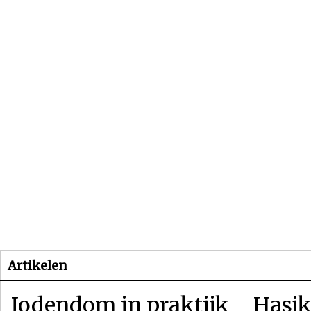
Beginpagina
Artikelen
Dossiers
Artikelen
Jodendom in praktijk
Hasjk