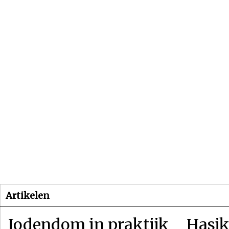
Beginpagina
Artikelen
Dossiers
Artikelen
Jodendom in praktijk
Hasjk