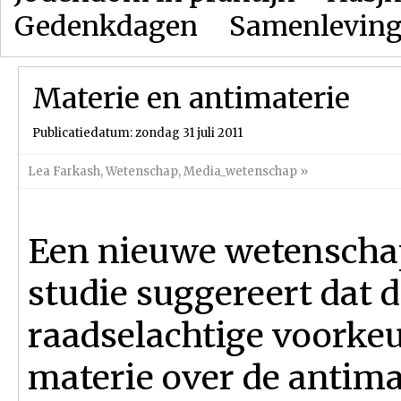
Gedenkdagen
Samenlevin
Materie en antimaterie
Publicatiedatum: zondag 31 juli 2011
Lea Farkash
,
Wetenschap
,
Media_wetenschap
»
Een nieuwe wetenscha
studie suggereert dat 
raadselachtige voorke
materie over de antima