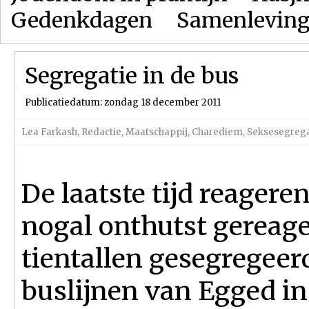
Gedenkdagen
Samenlevin
Segregatie in de bus
Publicatiedatum: zondag 18 december 2011
Lea Farkash
,
Redactie
,
Maatschappij
,
Charediem
,
Seksesegrega
De laatste tijd reager
nogal onthutst gereage
tientallen gesegregeer
buslijnen van Egged in