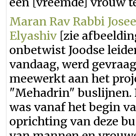
een [vreemde] vrouw te
Maran Rav Rabbi Jose
Elyashiv
[zie afbeeldin
onbetwist Joodse leide
vandaag, werd gevraagd
meewerkt aan het proj
"Mehadrin" buslijnen. 
was vanaf het begin v
oprichting van deze bu
van mannen en vrouwen