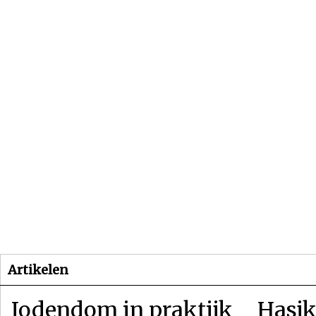
Beginpagina
Artikelen
Dossiers
Artikelen
Jodendom in praktijk
Hasjk