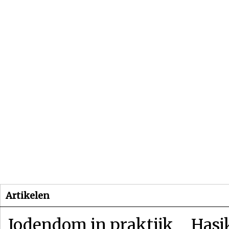
Beginpagina
Artikelen
Dossiers
Artikelen
Jodendom in praktijk
Hasj