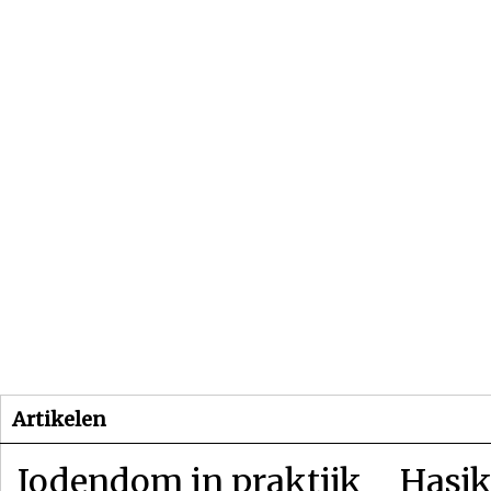
Beginpagina
Artikelen
Dossiers
Artikelen
Jodendom in praktijk
Hasjk