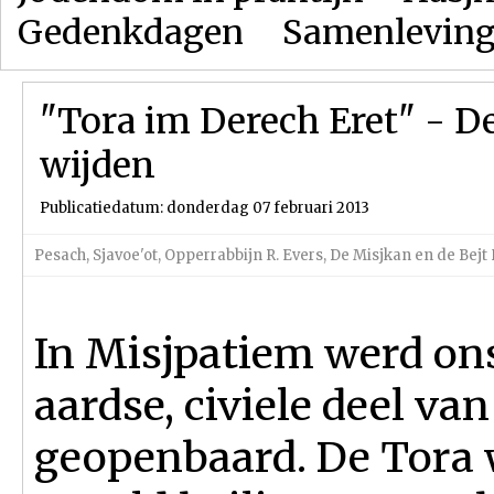
Gedenkdagen
Samenlevin
"Tora im Derech Eret" - De
wijden
Publicatiedatum: donderdag 07 februari 2013
Pesach
,
Sjavoe'ot
,
Opperrabbijn R. Evers
,
De Misjkan en de Bej
In Misjpatiem werd on
aardse, civiele deel va
geopenbaard. De Tora 