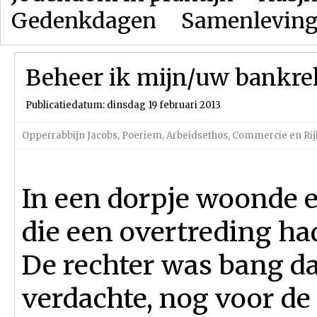
Gedenkdagen
Samenlevin
Beheer ik mijn/uw bankre
Publicatiedatum: dinsdag 19 februari 2013
Opperrabbijn Jacobs
,
Poeriem
,
Arbeidsethos, Commercie en R
In een dorpje woonde
die een overtreding ha
De rechter was bang da
verdachte, nog voor de