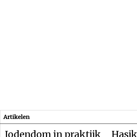
Beginpagina
Artikelen
Dossiers
Artikelen
Jodendom in praktijk
Hasjk