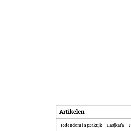
Beginpagina
Artike
Artikelen
Jodendom in praktijk
Hasjkafa
F