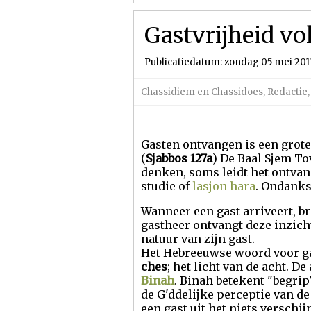
Gastvrijheid v
Publicatiedatum: zondag 05 mei 201
Chassidiem en Chassidoes
,
Redactie
Gasten ontvangen is een grote
(
Sjabbos 127a
) De Baal Sjem To
denken, soms leidt het ontvan
studie of
lasjon hara
. Ondanks
Wanneer een gast arriveert, br
gastheer ontvangt deze inzic
natuur van zijn gast.
Het Hebreeuwse woord voor g
ches
; het licht van de acht. De
Binah
. Binah betekent "begri
de G'ddelijke perceptie van de
een gast uit het niets verschi