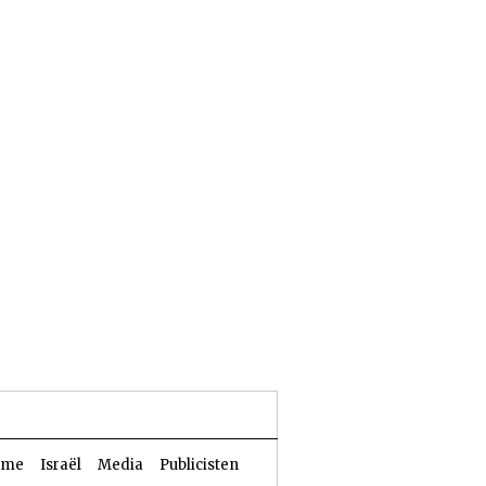
23 Aw 5786 | 06 augustus 2026
sme
Israël
Media
Publicisten