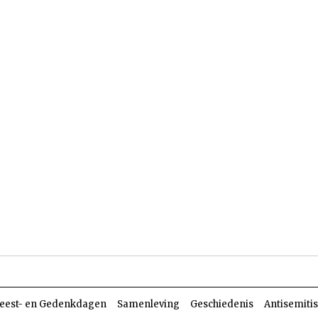
len
Dossiers
Parasja
eest- en Gedenkdagen
Samenleving
Geschiedenis
Antisemiti