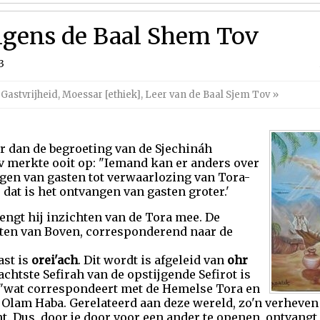
olgens de Baal Shem Tov
3
,
Gastvrijheid
,
Moessar [ethiek]
,
Leer van de Baal Sjem Tov
»
r dan de begroeting van de Sjechináh
v merkte ooit op: "Iemand kan er anders over
gen van gasten tot verwaarlozing van Tora-
 dat is het ontvangen van gasten groter.'
engt hij inzichten van de Tora mee. De
hten van Boven, corresponderend naar de
ast is
orei'ach
. Dit wordt is afgeleid van
ohr
 achtste Sefirah van de opstijgende Sefirot is
p"wat correspondeert met de Hemelse Tora en
 Olam Haba. Gerelateerd aan deze wereld, zo'n verheven p
jnt. Dus, door je door voor een ander te openen, ontvang