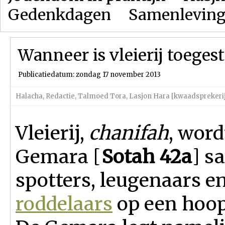
Gedenkdagen
Samenlevin
Wanneer is vleierij toeges
Publicatiedatum: zondag 17 november 2013
Halacha
,
Redactie
,
Talmoed Tora
,
Lasjon Hara [kwaadsprekerij
Vleierij,
chanifah
, word
Gemara [
Sotah 42a
] s
spotters, leugenaars e
roddelaars
op een hoop