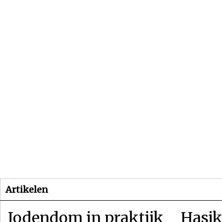
Beginpagina
Artikelen
Dossiers
Artikelen
Jodendom in praktijk
Hasjk