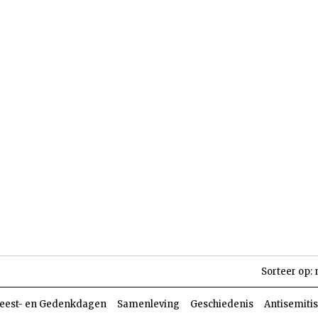
len
Dossiers
Parasja
Sorteer op:
eest- en Gedenkdagen
Samenleving
Geschiedenis
Antisemiti