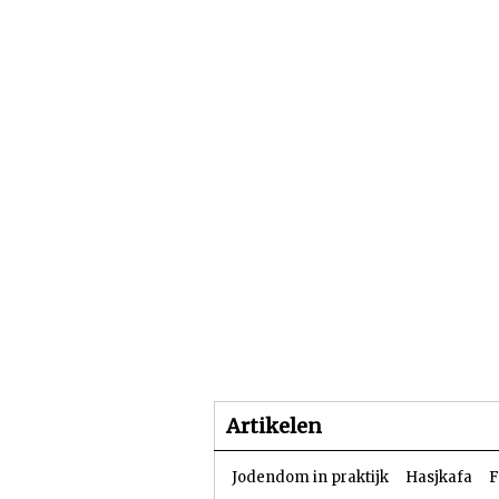
Beginpagina
Artike
Artikelen
Jodendom in praktijk
Hasjkafa
F