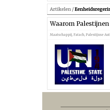
Artikelen /
Eenheidsregeri
Waarom Palestijnen 
Maatschappij
,
Fatach
,
Palestijnse Aut