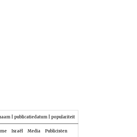
25 Aw 5786 | 06 augustus 2026
naam
|
publicatiedatum
|
populariteit
sme
Israël
Media
Publicisten