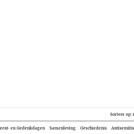
len
Dossiers
Parasja
Sorteer op:
eest- en Gedenkdagen
Samenleving
Geschiedenis
Antisemiti