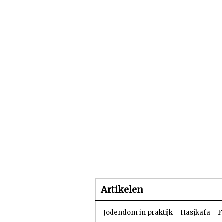
Beginpagina
Artike
Artikelen
Jodendom in praktijk
Hasjkafa
F