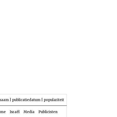
23 Aw 5786 | 06 augustus 2026
naam
|
publicatiedatum
|
populariteit
sme
Israël
Media
Publicisten