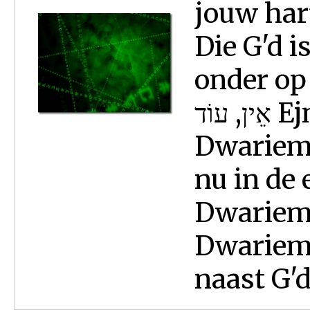
jouw har
Die G'd i
onder op
אֵין, עוֹד Ejn 'od: lett.: niets meer.
Dwariem/
nu in de 
Dwariem/
Dwariem/
naast G'd