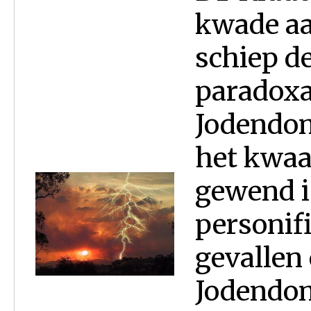
kwade aa
schiep d
paradoxal
Jodendom
het kwaa
gewend i
personif
gevallen 
Jodendom