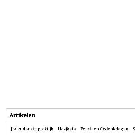
Beginpagina
Artikelen
Dossiers
Artikelen
Jodendom in praktijk
Hasjkafa
Feest- en Gedenkdagen