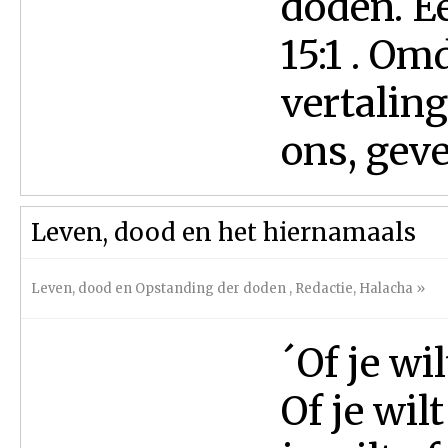
doden. Ee
15:1 . Om
vertaling
ons, geve
Leven, dood en het hiernamaals
Leven, dood en Opstanding der doden
,
Redactie
,
Halacha
»
´Of je wi
Of je wil