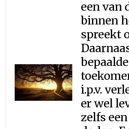
een van 
binnen h
spreekt o
Daarnaast
bepaalde
toekomen
i.p.v. ve
er wel le
zelfs ee