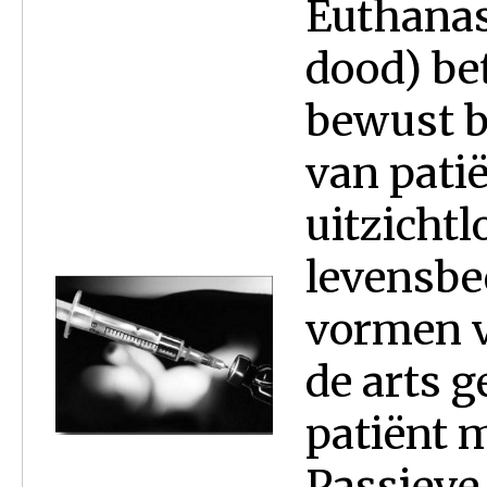
Euthanasi
dood) be
bewust b
van patië
uitzichtl
levensbeë
vormen v
de arts g
patiënt 
Passieve 