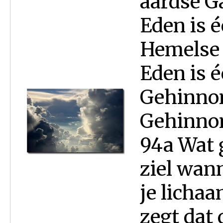
aardse G
Eden is é
Hemelse 
Eden is é
Gehinno
Gehinnom
94a Wat g
ziel wann
je licha
zegt dat 