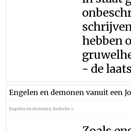
onbeschr
schrijven
hebben o
gruwelhe
- de laats
Engelen en demonen vanuit een J
Engelen en demonen
,
Redactie
»
Zoals en