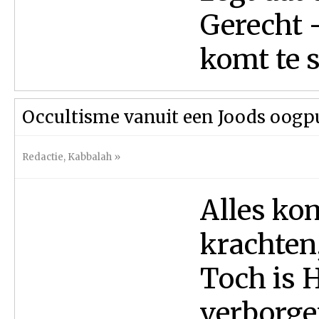
Gerecht -
komt te s
Occultisme vanuit een Joods oogp
Redactie
,
Kabbalah
»
Alles ko
krachten
Toch is H
verborge