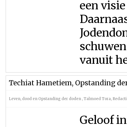
een visi
Daarnaas
Jodendom
schuwen 
vanuit he
Techiat Hametiem, Opstanding de
Leven, dood en Opstanding der doden
,
Talmoed Tora
,
Redacti
Geloof i