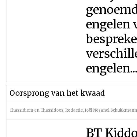
genoemd. 
engelen 
bespreke
verschill
engelen..
Oorsprong van het kwaad
Chassidiem en Chassidoes
,
Redactie
,
Joël Nesanel Schukkmann
BT Kiddoe