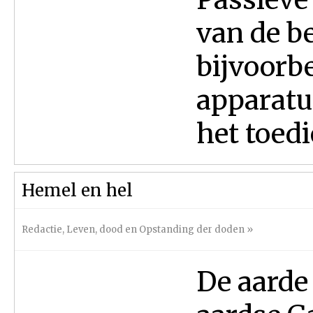
van de b
bijvoorb
apparatuu
het toedi
Hemel en hel
Redactie
,
Leven, dood en Opstanding der doden
»
De aarde 