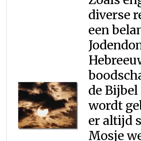
diverse r
een bela
Jodendom
Hebreeuw
boodscha
de Bijbe
wordt geb
er altijd
Mosje w