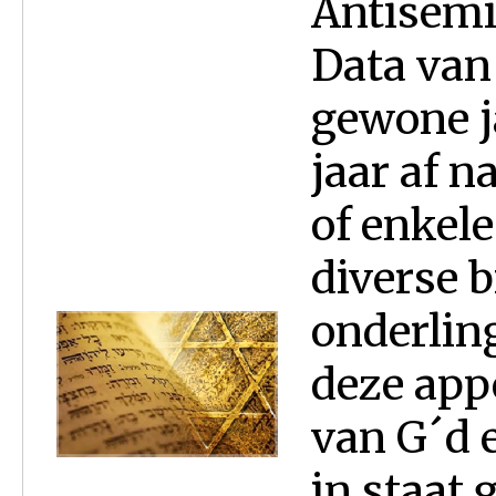
Antisemi
Data van 
gewone ja
jaar af n
of enkele
diverse 
onderlin
deze app
van G´d e
in staat 