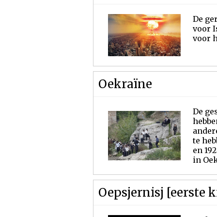
De ger
voor I
voor 
Oekraïne
De ges
hebben
ander
te heb
en 192
in Oek
Oepsjernisj [eerste 