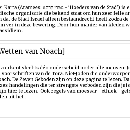
es: נטורי קרתא - 'Hoeders van de Stad') is een kleine Litvishe
ische organisatie die bekend staat om hun zeer felle an
dat de Staat Israel alleen bestaandrecht heeft zodra de 
em ver in deze bewering. Door hun manier van kleden w
assidiem .
Wetten van Noach]
ra erkent slechts één onderscheid onder alle mensen: 
 voorschriften van de Tora. Niet-Joden die onderworpen
ach. De Zeven Geboden zijn op deze pagina te lezen. Da
zes handelingen die ter strengste verboden zijn die jui
ijn hier te lezen. Ook regels van moessar - ethiek - gel
en uit het...