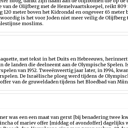
ter hoog, dankt zijn naam aan de olijfbomen die op de 
e van de Olijfberg met de Hemelvaartskoepel, reikt 809
rg 120 meter boven het Kidrondal en ongeveer 65 meter
oordig is het voor Joden niet meer veilig de Olijfberg 
alestijnse moslims.
aquette, met tekst in het Duits en Hebreeuws, herinnert 
an de landen die deelneemt aan de Olympische Spelen. I
pelen van 1952. Tweeënveertig jaar later, in 1994, kwam
rspelen. De Israëlische ploeg werd tijdens de Olympis
offer van de gruweldaden tijdens het Bloedbad van Münc
er was een een maat van gerst [bij benadering twee kwa
ncha of mariev offer [middag of avondoffer] dagelijks 