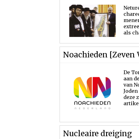
Neturei Karta (Arame
chared
menen 
extre
als ch
Noachieden [Zeven 
De To
aan de
van No
Joden 
deze z
artikel
Nucleaire dreiging