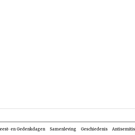
len
Dossiers
Parasja
eest- en Gedenkdagen
Samenleving
Geschiedenis
Antisemiti