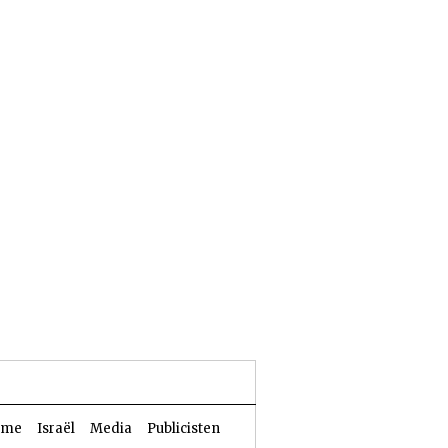
23 Aw 5786 | 06 augustus 2026
sme
Israël
Media
Publicisten