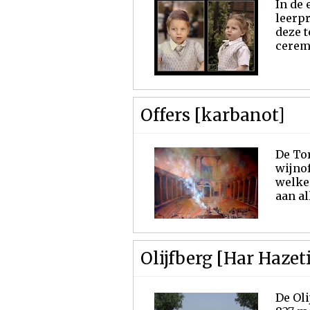
In de 
leerpr
deze 
cerem
Offers [karbanot]
De Tor
wijnof
welke 
aan a
Olijfberg [Har Hazet
De Olijfberg [Har H