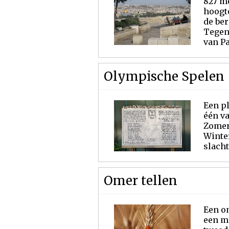
827 me
hoogt
de be
Tegenw
van P
Olympische Spelen
Een pl
één v
Zomers
Winte
slacht
Omer tellen
Een om
een mi