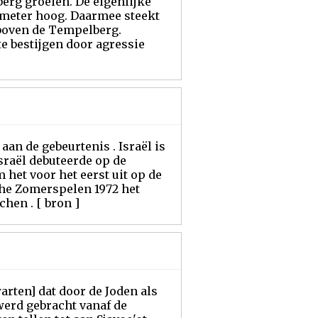
berg groeien. De eigenlijke
 meter hoog. Daarmee steekt
 boven de Tempelberg.
te bestijgen door agressie
aan de gebeurtenis . Israël is
sraël debuteerde op de
 het voor het eerst uit op de
che Zomerspelen 1972 het
hen . [ bron ]
rten] dat door de Joden als
werd gebracht vanaf de