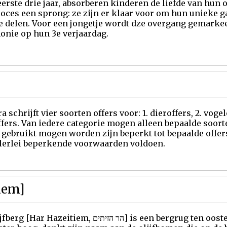
eerste drie jaar, absorberen kinderen de liefde van hun
oces een sprong: ze zijn er klaar voor om hun unieke g
te delen. Voor een jongetje wordt dze overgang gemarke
onie op hun 3e verjaardag.
a schrijft vier soorten offers voor: 1. dieroffers, 2. vogel
fers. Van iedere categorie mogen alleen bepaalde soor
gebruikt mogen worden zijn beperkt tot bepaalde offer
llerlei beperkende voorwaarden voldoen.
iem]
azeitiem, הר הזיתים] is een bergrug ten oosten van Jeruzalem. De berg van