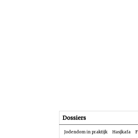
Beginpagina
Artike
Dossiers
Jodendom in praktijk
Hasjkafa
F