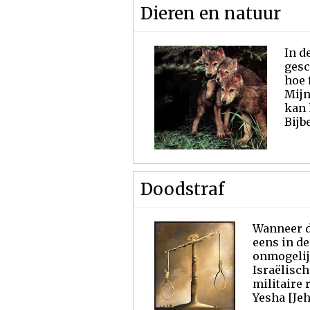
Dieren en natuur
In d
gesc
hoe 
Mijn
kan 
Bijb
Doodstraf
Wanneer d
eens in de
onmogelijk
Israëlisch
militaire
Yesha [Jeh