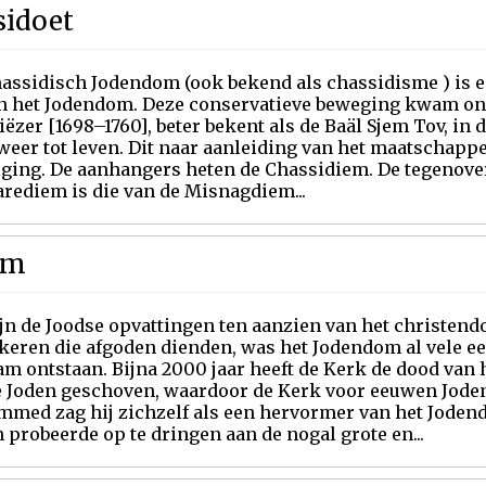
sidoet
hassidisch Jodendom (ook bekend als chassidisme ) is 
n het Jodendom. Deze conservatieve beweging kwam onde
iëzer [1698–1760], beter bekent als de Baäl Sjem Tov, in d
eer tot leven. Dit naar aanleiding van het maatschappe
lging. De aanhangers heten de Chassidiem. De tegenov
rediem is die van de Misnagdiem...
am
ijn de Joodse opvattingen ten aanzien van het christen
lkeren die afgoden dienden, was het Jodendom al vele 
am ontstaan. Bijna 2000 jaar heeft de Kerk de dood van
e Joden geschoven, waardoor de Kerk voor eeuwen Joden
med zag hij zichzelf als een hervormer van het Jodend
 probeerde op te dringen aan de nogal grote en...