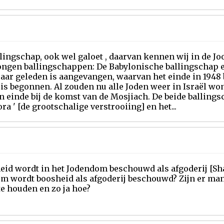
lingschap, ook wel galoet , daarvan kennen wij in de J
ngen ballingschappen: De Babylonische ballingschap e
aar geleden is aangevangen, waarvan het einde in 1948 b
 is begonnen. Al zouden nu alle Joden weer in Israël w
n einde bij de komst van de Mosjiach. De beide ballings
ra ' [de grootschalige verstrooiing] en het...
eid wordt in het Jodendom beschouwd als afgoderij [Sha
m wordt boosheid als afgoderij beschouwd? Zijn er ma
e houden en zo ja hoe?