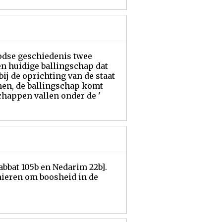
oodse geschiedenis twee
n huidige ballingschap dat
ij de oprichting van de staat
onen, de ballingschap komt
chappen vallen onder de '
bbat 105b en Nedarim 22b].
nieren om boosheid in de