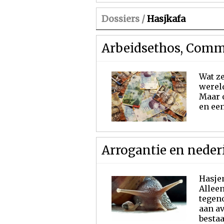
Dossiers /
Hasjkafa
Arbeidsethos, Comm
Wat z
wereld
Maar 
en ee
Arrogantie en neder
Hasjem
Allee
tegeno
aan av
besta