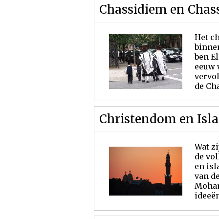
Chassidiem en Chas
Het c
binne
ben El
eeuw w
vervo
de Cha
Christendom en Isl
Wat z
de vo
en isl
van d
Moham
ideeën