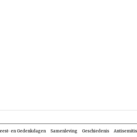
len
Dossiers
Parasja
eest- en Gedenkdagen
Samenleving
Geschiedenis
Antisemiti