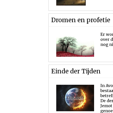
Dromen en profetie
Er wor
over d
nog n
Einde der Tijden
In Avo
bestaa
betref
De de
Jemot
genoem