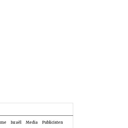
23 Aw 5786 | 06 augustus 2026
sme
Israël
Media
Publicisten