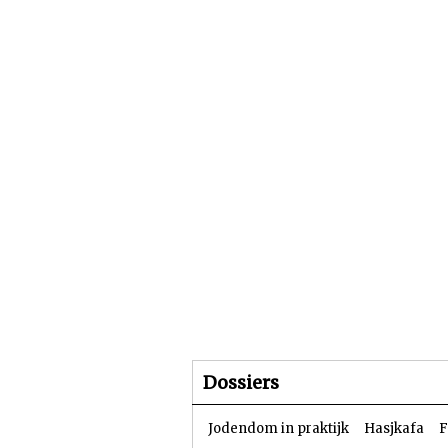
Beginpagina
Artike
Dossiers
Jodendom in praktijk
Hasjkafa
F