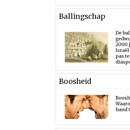
Ballingschap
De bal
gedwo
2000 j
Israël
pas te
diaspo
Boosheid
Boosh
Waaro
hand t