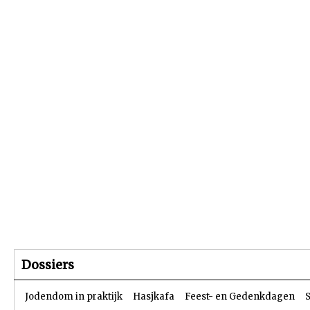
Beginpagina
Artikelen
Dossiers
Dossiers
Jodendom in praktijk
Hasjkafa
Feest- en Gedenkdagen