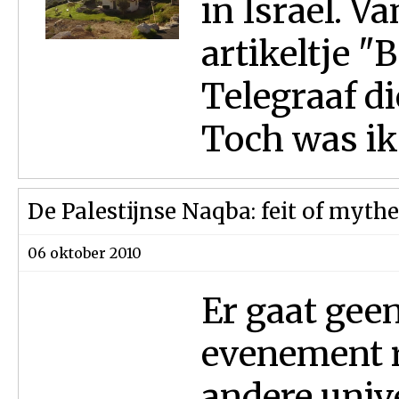
in Israel. 
artikeltje "
Telegraaf d
Toch was ik 
De Palestijnse Naqba: feit of mythe
06 oktober 2010
Er gaat gee
evenement r
andere univ