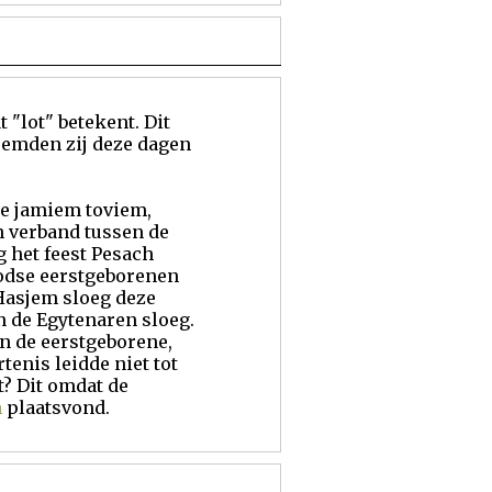
t "lot" betekent. Dit
emden zij deze dagen
re jamiem toviem,
en verband tussen de
g het feest Pesach
odse eerstgeborenen
 Hasjem sloeg deze
n de Egytenaren sloeg.
en de eerstgeborene,
enis leidde niet tot
? Dit omdat de
n
plaatsvond.