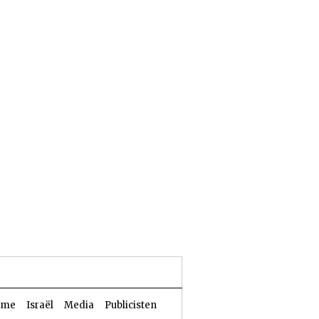
24 Aw 5786 | 07 augustus 2026
sme
Israël
Media
Publicisten