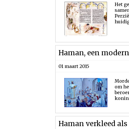
Het ge
samenh
Perzië
huidig
Haman, een modern
01 maart 2015
Mordec
om he
beroe
koning
Haman verkleed als 