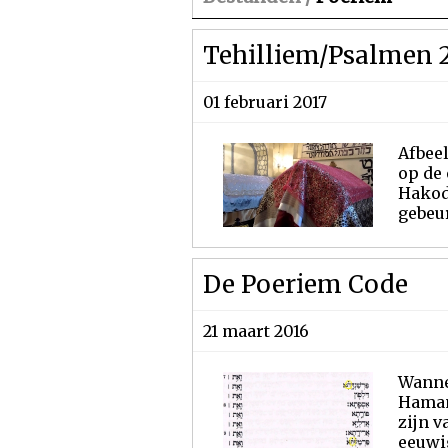
Tehilliem/Psalmen 
01 februari 2017
Afbeel
op de
Hakod
gebeur
De Poeriem Code
21 maart 2016
Wannee
Haman 
zijn v
eeuwig