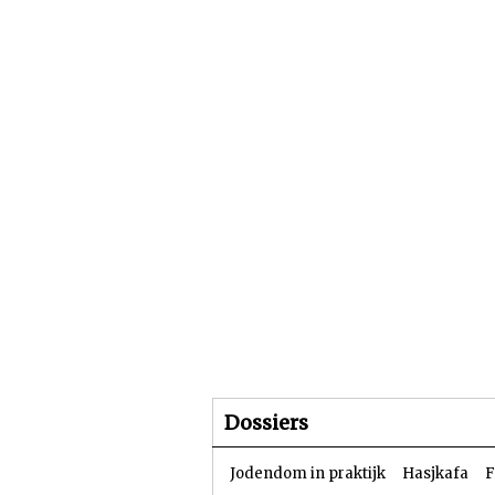
Beginpagina
Artike
Dossiers
Jodendom in praktijk
Hasjkafa
F