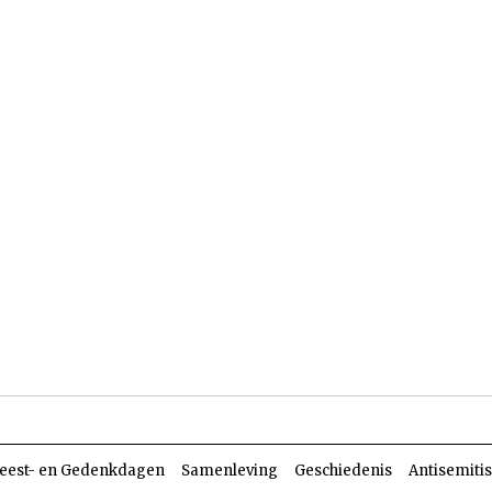
len
Dossiers
Parasja
eest- en Gedenkdagen
Samenleving
Geschiedenis
Antisemiti