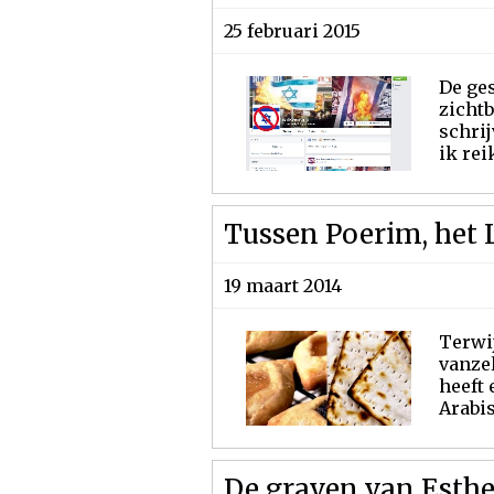
25 februari 2015
De ges
zichtb
schrij
ik rei
Tussen Poerim, het L
19 maart 2014
Terwij
vanze
heeft 
Arabis
De graven van Esth