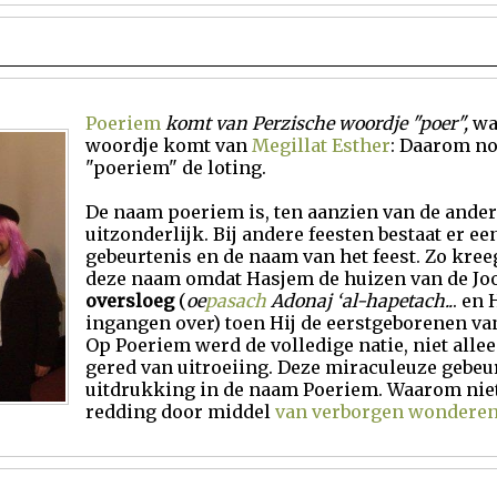
Poeriem
komt van Perzische woordje "poer",
wa
woordje komt van
Megillat Esther
: Daarom no
"poeriem" de loting.
De naam poeriem is, ten aanzien van de ande
uitzonderlijk. Bij andere feesten bestaat er e
gebeurtenis en de naam van het feest. Zo kree
deze naam omdat Hasjem de huizen van de Jo
oversloeg
(
oe
pasach
Adonaj ‘al-hapetach..
. en
ingangen over) toen Hij de eerstgeborenen va
Op Poeriem werd de volledige natie, niet alle
gered van uitroeiing. Deze miraculeuze gebeurt
uitdrukking in de naam Poeriem. Waarom niet
redding door middel
van verborgen wondere