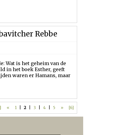
ubavitcher Rebbe
: Wat is het geheim van de
d in het boek Esther, geeft
 tijden waren er Hamans, maar
]
«
1
|
2
|
3
|
4
|
5
»
[6]