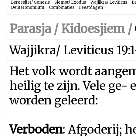
Bereesjiet/ Genesis
Sjemot/ Exodus
Wajjikra/ Leviticus
B
Deuteronomium
Combinaties
Feestdagen
Parasja /
Kidoesjiem
/
Wajjikra/ Leviticus 19
Het volk wordt aange
heilig te zijn. Vele ge
worden geleerd:
Verboden
: Afgoderij; h