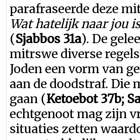
parafraseerde deze m
Wat hatelijk naar jou i
(
Sjabbos 31a
). De gel
mitrswe diverse regel
Joden een vorm van g
aan de doodstraf. Die 
gaan (
Ketoebot 37b; S
echtgenoot mag zijn v
situaties zetten waard