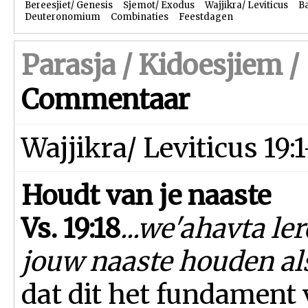
Bereesjiet/ Genesis
Sjemot/ Exodus
Wajjikra/ Leviticus
B
Deuteronomium
Combinaties
Feestdagen
Parasja /
Kidoesjiem
/
Commentaar
Wajjikra/ Leviticus 19:
Houdt van je naaste
Vs. 19:18
...we'ahavta le
jouw naaste houden als 
dat dit het fundament 