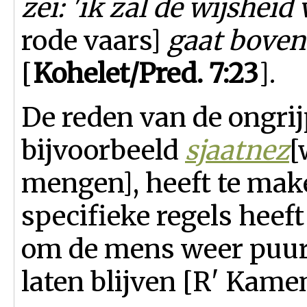
zei:
'ik zal de wijshei
rode vaars]
gaat boven 
[
Kohelet/Pred. 7:23
].
De reden van de ongrij
bi
jvoorbeeld
sjaatnez
[
mengen]
, heeft te ma
specifieke regels heef
om de mens weer puur 
laten blijven [R' Kame