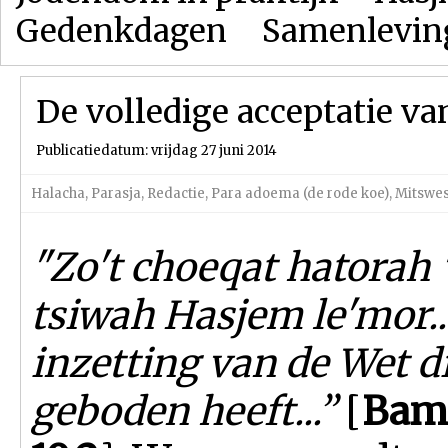
Gedenkdagen
Samenlevin
De volledige acceptatie va
Publicatiedatum: vrijdag 27 juni 2014
Halacha
,
Parasja
,
Redactie
,
Para adoema (de rode koe)
,
Mitswes
"Zo't choeqat hatorah '
tsiwah Hasjem le'mor..
inzetting van de Wet 
geboden heeft...”
[
Bam