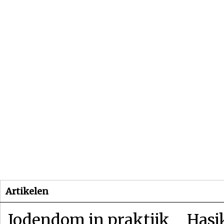
Beginpagina
Artikelen
Dossiers
Artikelen
Jodendom in praktijk
Hasj